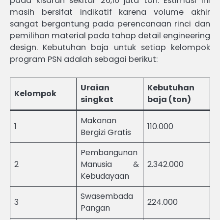
pada kisaran sekitar 26,16 juta ton. Estimasi ini
masih bersifat indikatif karena volume akhir
sangat bergantung pada perencanaan rinci dan
pemilihan material pada tahap detail engineering
design. Kebutuhan baja untuk setiap kelompok
program PSN adalah sebagai berikut:
Uraian
Kebutuhan
Kelompok
singkat
baja (ton)
Makanan
1
110.000
Bergizi Gratis
Pembangunan
2
Manusia &
2.342.000
Kebudayaan
Swasembada
3
224.000
Pangan