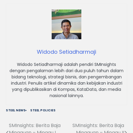
Widodo Setiadharmaji
Widodo Setiadharmaji adalah pendiri SMInsights
dengan pengalaman lebih dari dua puluh tahun dalam
bidang teknologi, strategi bisnis, dan pengembangan
industri. Penulis artikel dinamika dan kebijakan industri
yang dipublikasikan di Kompas, KataData, dan media
nasional lainnya.
STEEL NEWS
STEEL POLICIES
SMInsights: Berita Baja
SMInsights: Berita Baja
Navigasi
Mingguan – Minggu I
Mingguan – Minggu II