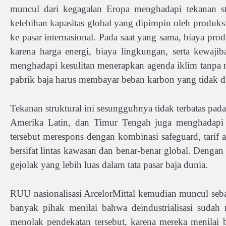
muncul dari kegagalan Eropa menghadapi tekanan str
kelebihan kapasitas global yang dipimpin oleh produk
ke pasar internasional. Pada saat yang sama, biaya pr
karena harga energi, biaya lingkungan, serta kewaj
menghadapi kesulitan menerapkan agenda iklim tanpa me
pabrik baja harus membayar beban karbon yang tidak d
Tekanan struktural ini sesungguhnya tidak terbatas pada
Amerika Latin, dan Timur Tengah juga menghadapi d
tersebut merespons dengan kombinasi safeguard, tarif
bersifat lintas kawasan dan benar-benar global. Denga
gejolak yang lebih luas dalam tata pasar baja dunia.
RUU nasionalisasi ArcelorMittal kemudian muncul seba
banyak pihak menilai bahwa deindustrialisasi suda
menolak pendekatan tersebut, karena mereka menilai ba