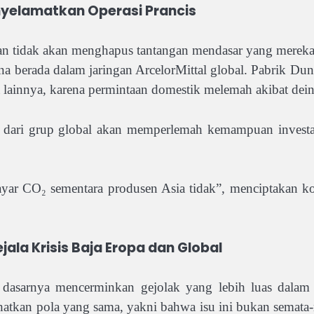
enyelamatkan Operasi Prancis
n tidak akan menghapus tantangan mendasar yang merek
karena berada dalam jaringan ArcelorMittal global. Pabrik 
lainnya, karena permintaan domestik melemah akibat deindu
s dari grup global akan memperlemah kemampuan invest
ar CO₂ sementara produsen Asia tidak”, menciptakan ko
ala Krisis Baja Eropa dan Global
a dasarnya mencerminkan gejolak yang lebih luas dalam 
atkan pola yang sama, yakni bahwa isu ini bukan semata-m