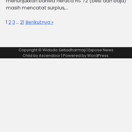
menunjukkan bahwa neraca HS 72 (besi dan baja)
masih mencatat surplus,…
1
2
3
…
21
Berikutnya »
Copyright © Widodo Setiadharmaji | Expose News
Child by
Ascendoor
| Powered by
WordPress
.