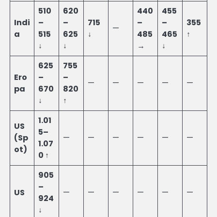
510
620
440
455
Indi
–
–
715
–
–
355
—
a
515
625
↓
485
465
↑
↓
↓
→
↓
625
755
Ero
–
–
—
—
—
—
—
pa
670
820
↓
↑
1.01
US
5–
(Sp
—
—
—
—
—
—
1.07
ot)
0 ↑
905
–
US
—
—
—
—
—
—
924
↓