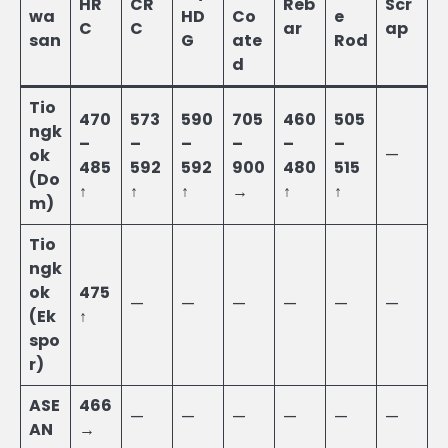
HR
CR
Reb
Scr
wa
HD
Co
e
C
C
ar
ap
san
G
ate
Rod
d
Tio
470
573
590
705
460
505
ngk
–
–
–
–
–
–
ok
—
485
592
592
900
480
515
(Do
↑
↑
↑
→
↑
↑
m)
Tio
ngk
ok
475
—
—
—
—
—
—
(Ek
↑
spo
r)
ASE
466
—
—
—
—
—
—
AN
→