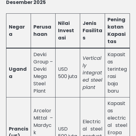
Desember 2025
Pening
Nilai
Jenis
Negar
Perusa
katan
Invest
Fasilita
a
haan
Kapasi
asi
s
tas
Devki
Kapasit
Vertical
Group –
as
ly
Ugand
Devki
USD
terinteg
integrat
a
Mega
500 juta
rasi
ed steel
Steel
baja
plant
Plant
baru
Kapasit
Arcelor
as
Mittal –
electric
Electric
Mardyc
al steel
Prancis
USD
al steel
k
Eropa