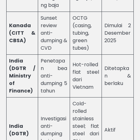
ng baja
Sunset
OCTG
Kanada
review
(casing,
Dimulai 2
(CITT &
anti-
tubing,
Desember
CBSA)
dumping &
green
2025
CVD
tubes)
India
Penetapa
Hot-rolled
(DGTR /
n bea
Ditetapka
flat steel
Ministry
anti-
n &
dari
of
dumping 5
berlaku
Vietnam
Finance)
tahun
Cold-
rolled
Investigasi
stainless
India
anti-
steel; flat
Aktif
(DGTR)
dumping
steel dari