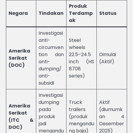
Produk
Negara
Tindakan
Terdamp
Status
ak
Investigasi
anti-
Steel
circumven
wheels
Amerika
tion dan
22.5–24.5
Dimulai
Serikat
anti-
inch (HS
(Aktif)
(DOC)
dumping/
8708
anti-
series)
subsidi
Investigasi
dumping
Truck
Aktif
Amerika
pada
trailers
(diumumk
Serikat
produk
(produk
an 4
(ITC &
jadi
mengandu
Desember
DOC)
mengandu
ng baja)
2025)