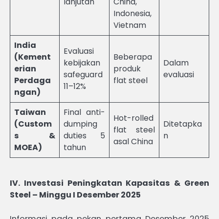
lanjutan
China,
Indonesia,
Vietnam
India
Evaluasi
(Kement
Beberapa
kebijakan
Dalam
erian
produk
safeguard
evaluasi
Perdaga
flat steel
11–12%
ngan)
Taiwan
Final anti-
Hot-rolled
(Custom
dumping
Ditetapka
flat steel
s &
duties 5
n
asal China
MOEA)
tahun
IV. Investasi Peningkatan Kapasitas & Green
Steel – Minggu I Desember 2025
Informasi pada pekan pertama Desember 2025