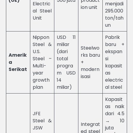
(UE)
500 juta
product
Electric
menjadi
ion unit
al Steel
295.000
Unit
ton/tah
un
Nippon
USD 11
Pabrik
Steel &
miliar
baru +
Steelwo
U.S.
(dari
ekspan
Amerik
rks baru
Steel –
total
si
a
+
Multi-
progra
kapasit
Serikat
modern
year
m USD
as
isasi
growth
14
electric
plan
miliar)
al steel
Kapasit
as naik
JFE
dari 4.5
Steel &
→ 10
Integrat
JSW
juta
ed steel