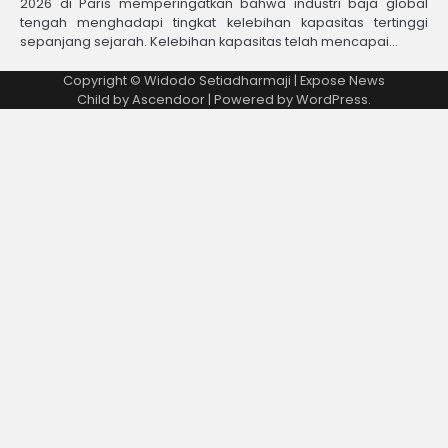
2026 di Paris memperingatkan bahwa industri baja global
tengah menghadapi tingkat kelebihan kapasitas tertinggi
sepanjang sejarah. Kelebihan kapasitas telah mencapai…
Copyright © Widodo Setiadharmaji | Expose News
Child by
Ascendoor
| Powered by
WordPress
.