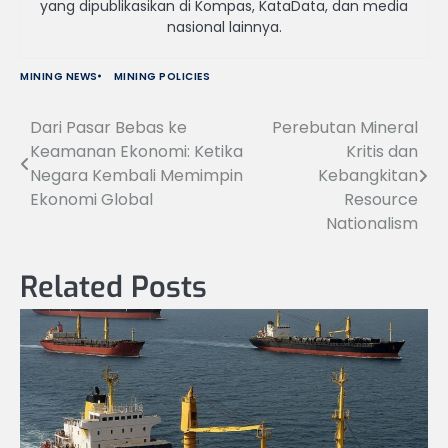
yang dipublikasikan di Kompas, KataData, dan media
nasional lainnya.
MINING NEWS
MINING POLICIES
Dari Pasar Bebas ke
Perebutan Mineral
Navigasi
Keamanan Ekonomi: Ketika
Kritis dan
pos
Negara Kembali Memimpin
Kebangkitan
Ekonomi Global
Resource
Nationalism
Related Posts