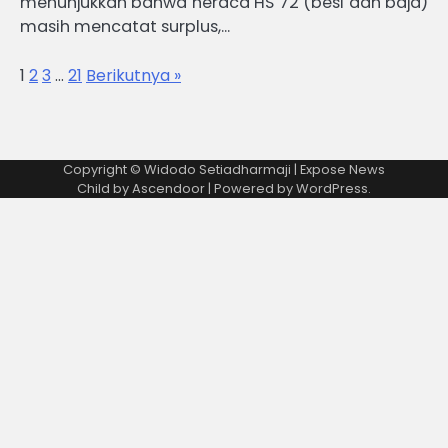
menunjukkan bahwa neraca HS 72 (besi dan baja)
masih mencatat surplus,…
1
2
3
…
21
Berikutnya »
Copyright © Widodo Setiadharmaji | Expose News
Child by
Ascendoor
| Powered by
WordPress
.