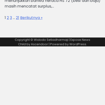
menunjukkan bahwa neraca HS 72 (besi dan baja)
masih mencatat surplus,…
1
2
3
…
21
Berikutnya »
Copyright © Widodo Setiadharmaji | Expose News
Child by
Ascendoor
| Powered by
WordPress
.