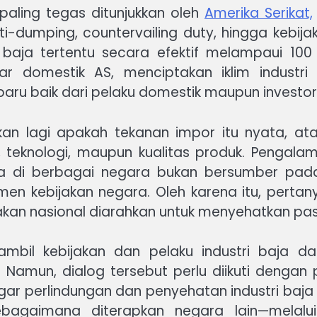
 paling tegas ditunjukkan oleh
Amerika Serikat,
ti-dumping, countervailing duty, hingga kebi
 baja tertentu secara efektif melampaui 100 
r domestik AS, menciptakan iklim industri
aru baik dari pelaku domestik maupun investor
an lagi apakah tekanan impor itu nyata, ata
nsi, teknologi, maupun kualitas produk. Pengal
ja di berbagai negara bukan bersumber pada
umen kebijakan negara. Oleh karena itu, perta
akan nasional diarahkan untuk menyehatkan pas
il kebijakan dan pelaku industri baja da
. Namun, dialog tersebut perlu diikuti denga
, agar perlindungan dan penyehatan industri baj
 sebagaimana diterapkan negara lain—melal