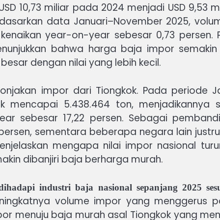
D 10,73 miliar pada 2024 menjadi USD 9,53 mi
Berdasarkan data Januari–November 2025, volu
 kenaikan year-on-year sebesar 0,73 persen.
menunjukkan bahwa harga baja impor semakin
esar dengan nilai yang lebih kecil.
lonjakan impor dari Tiongkok. Pada periode 
ok mencapai 5.438.464 ton, menjadikannya 
ear sebesar 17,22 persen. Sebagai pembandi
7 persen, sementara beberapa negara lain just
enjelaskan mengapa nilai impor nasional turu
kin dibanjiri baja berharga murah.
ihadapi industri baja nasional sepanjang 2025 se
eningkatnya volume impor yang menggerus p
mpor menuju baja murah asal Tiongkok yang me