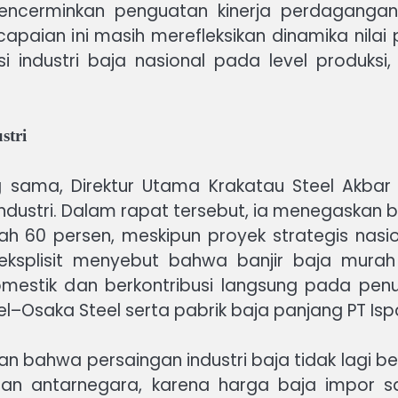
ncerminkan penguatan kinerja perdagangan 
apaian ini masih merefleksikan dinamika nila
dustri baja nasional pada level produksi, ut
stri
g sama, Direktur Utama Krakatau Steel Akba
ndustri. Dalam rapat tersebut, ia menegaskan b
wah 60 persen, meskipun proyek strategis na
a eksplisit menyebut bahwa banjir baja murah
omestik dan berkontribusi langsung pada pen
el–Osaka Steel serta pabrik baja panjang PT Isp
 bahwa persaingan industri baja tidak lagi be
gan antarnegara, karena harga baja impor s