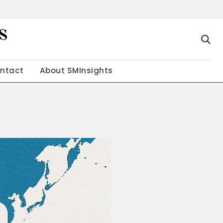
s
g
ntact
About SMInsights