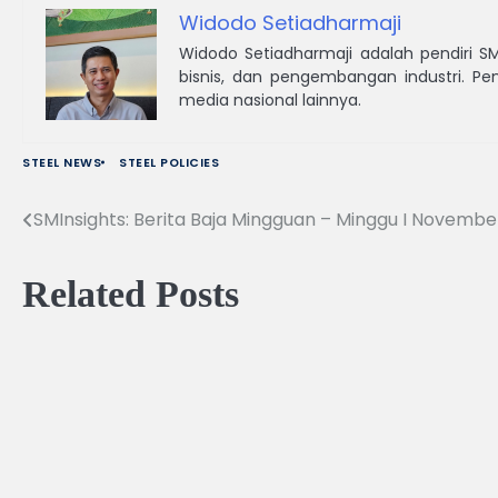
Widodo Setiadharmaji
Widodo Setiadharmaji adalah pendiri S
bisnis, dan pengembangan industri. Pen
media nasional lainnya.
STEEL NEWS
STEEL POLICIES
SMInsights: Berita Baja Mingguan – Minggu I Novembe
Navigasi
pos
Related Posts