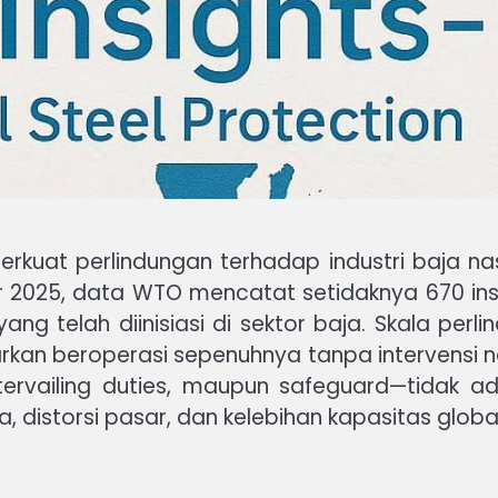
rkuat perlindungan terhadap industri baja na
r 2025, data WTO mencatat setidaknya 670 in
ang telah diinisiasi di sektor baja. Skala perl
iarkan beroperasi sepenuhnya tanpa intervensi
tervailing duties, maupun safeguard—tidak 
istorsi pasar, dan kelebihan kapasitas global