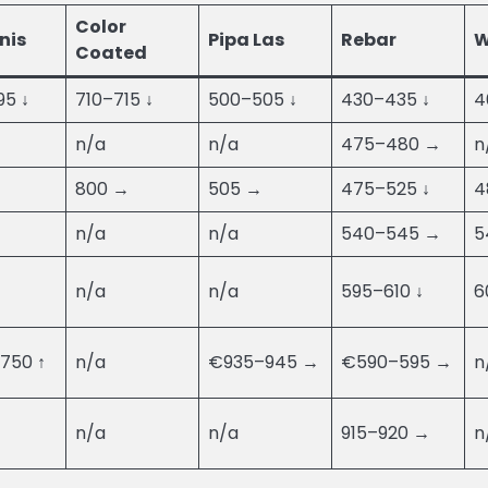
Color
nis
Pipa Las
Rebar
W
Coated
95 ↓
710–715 ↓
500–505 ↓
430–435 ↓
4
n/a
n/a
475–480 →
n
800 →
505 →
475–525 ↓
4
n/a
n/a
540–545 →
5
n/a
n/a
595–610 ↓
6
750 ↑
n/a
€935–945 →
€590–595 →
n
n/a
n/a
915–920 →
n