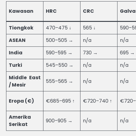
Kawasan
HRC
CRC
Galva
Tiongkok
470–475 ↓
565 ↓
590–5
ASEAN
500–505 →
n/a
n/a
India
590–595 →
730 →
695 →
Turki
545–550 →
n/a
n/a
Middle East
555–565 →
n/a
n/a
/ Mesir
Eropa (€)
€685–695 ↑
€720–740 ↑
€720–
Amerika
900–905 →
n/a
n/a
Serikat