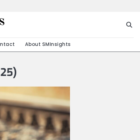
s
g
ntact
About SMInsights
025)