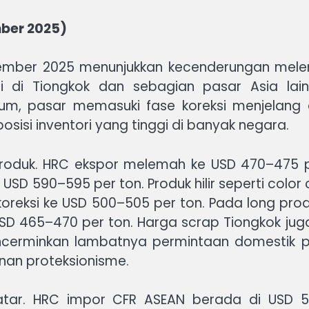
mber 2025)
tember 2025 menunjukkan kecenderungan mele
i di Tiongkok dan sebagian pasar Asia lai
, pasar memasuki fase koreksi menjelang akh
sisi inventori yang tinggi di banyak negara.
h produk. HRC ekspor melemah ke USD 470–475 
 USD 590–595 per ton. Produk hilir seperti colo
koreksi ke USD 500–505 per ton. Pada long prod
SD 465–470 per ton. Harga scrap Tiongkok ju
ncerminkan lambatnya permintaan domestik p
nan proteksionisme.
atar. HRC impor CFR ASEAN berada di USD 50