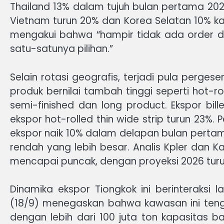
Thailand 13% dalam tujuh bulan pertama 2025
Vietnam turun 20% dan Korea Selatan 10% k
mengakui bahwa “hampir tidak ada order d
satu-satunya pilihan.”
Selain rotasi geografis, terjadi pula perge
produk bernilai tambah tinggi seperti hot-rol
semi-finished dan long product. Ekspor bill
ekspor hot-rolled thin wide strip turun 23%.
ekspor naik 10% dalam delapan bulan pertama t
rendah yang lebih besar. Analis Kpler dan K
mencapai puncak, dengan proyeksi 2026 turun
Dinamika ekspor Tiongkok ini berinteraksi
(18/9) menegaskan bahwa kawasan ini teng
dengan lebih dari 100 juta ton kapasitas b