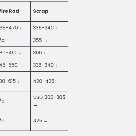
ire Rod
Scrap
65–470 ↓
335–340 ↓
/a
355 →
80–490 ↓
366 ↓
45–550 →
338–340 ↓
00–615 ↓
420–425 →
USD 300–305
/a
→
/a
425 →