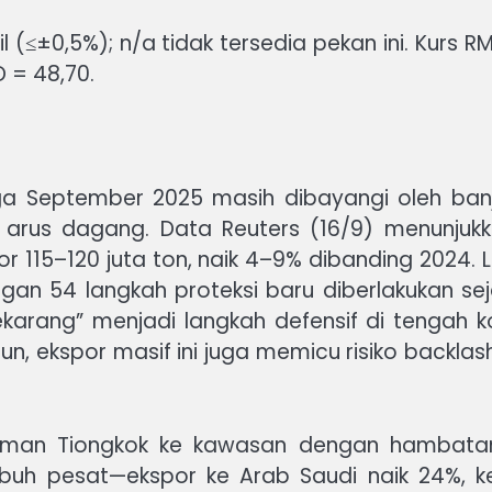
l (≤±0,5%); n/a tidak tersedia pekan ini. Kurs R
D = 48,70.
a September 2025 masih dibayangi oleh banji
arus dagang. Data Reuters (16/9) menunjuk
r 115–120 juta ton, naik 4–9% dibanding 2024. Lo
an 54 langkah proteksi baru diberlakukan sej
sekarang” menjadi langkah defensif di tengah
, ekspor masif ini juga memicu risiko backlash
iriman Tiongkok ke kawasan dengan hambatan
mbuh pesat—ekspor ke Arab Saudi naik 24%, k