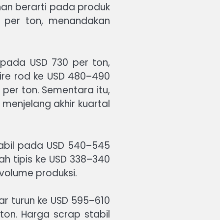
han berarti pada produk
5 per ton, menandakan
 pada USD 730 per ton,
ire rod ke USD 480–490
per ton. Sementara itu,
menjelang akhir kuartal
tabil pada USD 540–545
ah tipis ke USD 338–340
volume produksi.
r turun ke USD 595–610
on. Harga scrap stabil