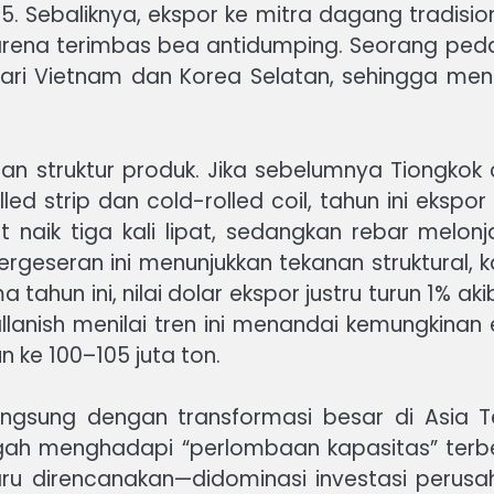
. Sebaliknya, ekspor ke mitra dagang tradision
arena terimbas bea antidumping. Seorang peda
ari Vietnam dan Korea Selatan, sehingga men
seran struktur produk. Jika sebelumnya Tiongk
led strip dan cold-rolled coil, tahun ini ekspo
et naik tiga kali lipat, sedangkan rebar melon
 Pergeseran ini menunjukkan tekanan struktural
ahun ini, nilai dolar ekspor justru turun 1% aki
allanish menilai tren ini menandai kemungkinan
 ke 100–105 juta ton.
 langsung dengan transformasi besar di Asia
ah menghadapi “perlombaan kapasitas” terbe
aru direncanakan—didominasi investasi perusa