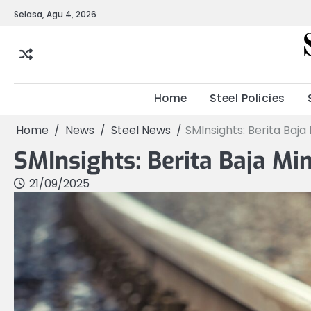
Skip
Selasa, Agu 4, 2026
to
content
Home
Steel Policies
Home
News
Steel News
SMInsights: Berita Ba
SMInsights: Berita Baja M
21/09/2025