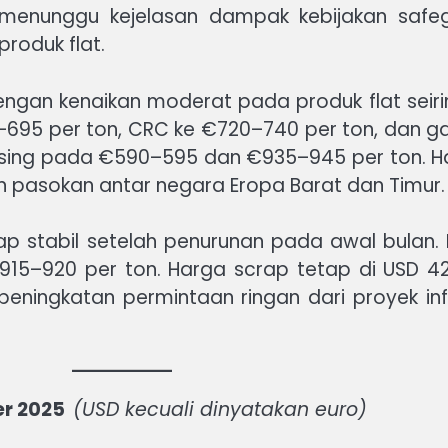
menunggu kejelasan dampak kebijakan safe
produk flat.
engan kenaikan moderat pada produk flat seir
5–695 per ton, CRC ke €720–740 per ton, dan g
sing pada €590–595 dan €935–945 per ton. Har
pasokan antar negara Eropa Barat dan Timur.
etap stabil setelah penurunan pada awal bulan
15–920 per ton. Harga scrap tetap di USD 42
ningkatan permintaan ringan dari proyek infr
er 2025
(USD kecuali dinyatakan euro)