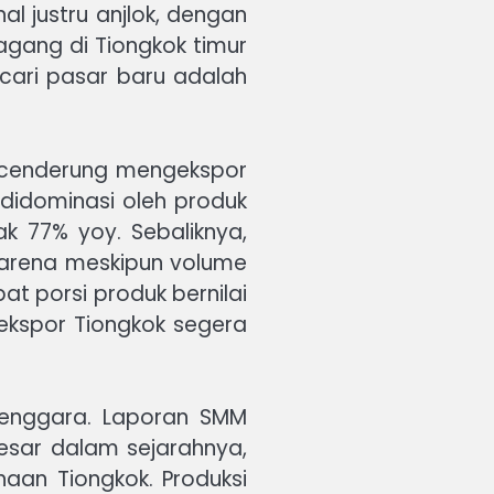
al justru anjlok, dengan
gang di Tiongkok timur
cari pasar baru adalah
ok cenderung mengekspor
r didominasi oleh produk
jak 77% yoy. Sebaliknya,
, karena meskipun volume
bat porsi produk bernilai
 ekspor Tiongkok segera
 Tenggara. Laporan SMM
sar dalam sejarahnya,
haan Tiongkok. Produksi