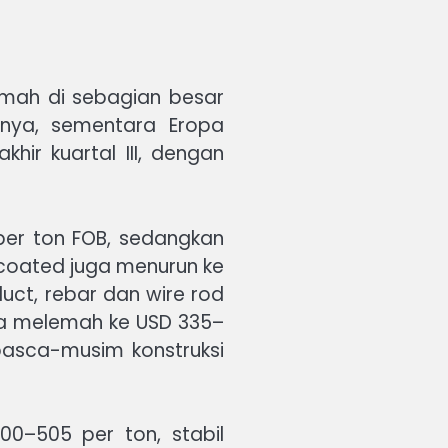
mah di sebagian besar
nnya, sementara Eropa
ir kuartal III, dengan
per ton FOB, sedangkan
r coated juga menurun ke
uct, rebar dan wire rod
ga melemah ke USD 335–
asca-musim konstruksi
0–505 per ton, stabil