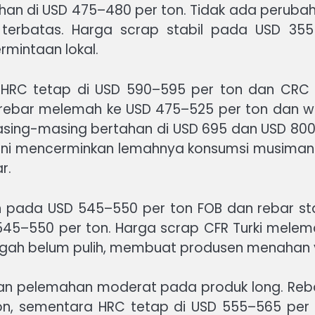
ahan di USD 475–480 per ton. Tidak ada peruba
 terbatas. Harga scrap stabil pada USD 35
mintaan lokal.
. HRC tetap di USD 590–595 per ton dan CRC
: rebar melemah ke USD 475–525 per ton dan w
asing-masing bertahan di USD 695 dan USD 800 
si ini mencerminkan lemahnya konsumsi musiman 
r.
han pada USD 545–550 per ton FOB dan rebar s
 545–550 per ton. Harga scrap CFR Turki melem
engah belum pulih, membuat produsen menahan 
an pelemahan moderat pada produk long. Reba
on, sementara HRC tetap di USD 555–565 per t