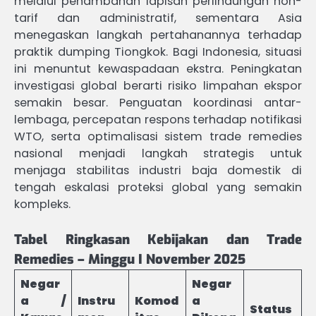
melalui penambahan lapisan perlindungan non-
tarif dan administratif, sementara Asia
menegaskan langkah pertahanannya terhadap
praktik dumping Tiongkok. Bagi Indonesia, situasi
ini menuntut kewaspadaan ekstra. Peningkatan
investigasi global berarti risiko limpahan ekspor
semakin besar. Penguatan koordinasi antar-
lembaga, percepatan respons terhadap notifikasi
WTO, serta optimalisasi sistem trade remedies
nasional menjadi langkah strategis untuk
menjaga stabilitas industri baja domestik di
tengah eskalasi proteksi global yang semakin
kompleks.
Tabel Ringkasan Kebijakan dan Trade
Remedies – Minggu I November 2025
Negar
Negar
a /
Instru
Komod
a
Status