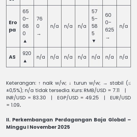
65
57
60
0–
76
5–
Ero
0–
68
0
n/a
n/a
n/a
58
n/a
pa
625
0
→
5
→
▲
▼
920
AS
n/a
n/a
n/a
n/a
n/a
n/a
n/a
▲
Keterangan: ↑ naik w/w; ↓ turun w/w; → stabil (≤
±0,5%); n/a tidak tersedia. Kurs: RMB/USD = 7.11 |
INR/USD = 83.30 | EGP/USD = 49.25 | EUR/USD
= 1.09
.
II. Perkembangan Perdagangan Baja Global –
Minggu I November 2025