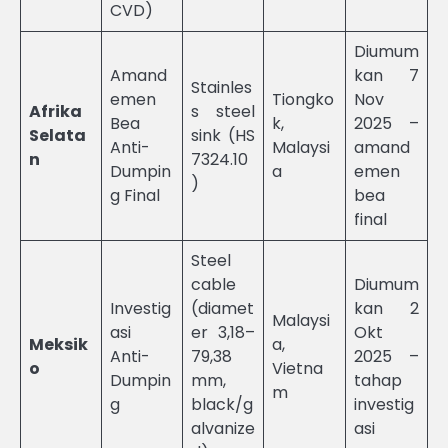
CVD)
Diumum
Amand
kan 7
Stainles
emen
Tiongko
Nov
Afrika
s steel
Bea
k,
2025 –
Selata
sink (HS
Anti-
Malaysi
amand
n
7324.10
Dumpin
a
emen
)
g Final
bea
final
Steel
cable
Diumum
Investig
(diamet
kan 2
Malaysi
asi
er 3,18–
Okt
Meksik
a,
Anti-
79,38
2025 –
o
Vietna
Dumpin
mm,
tahap
m
g
black/g
investig
alvanize
asi