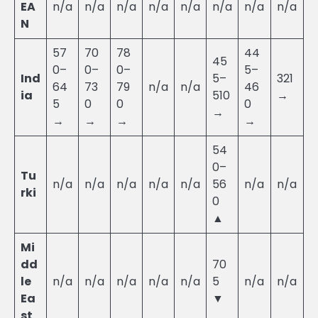
EA
n/a
n/a
n/a
n/a
n/a
n/a
n/a
n/a
N
57
70
78
44
45
0–
0–
0–
5–
Ind
5–
321
64
73
79
n/a
n/a
46
ia
510
→
5
0
0
0
→
→
→
→
→
54
0–
Tu
n/a
n/a
n/a
n/a
n/a
56
n/a
n/a
rki
0
▲
Mi
dd
70
le
n/a
n/a
n/a
n/a
n/a
5
n/a
n/a
Ea
▼
st