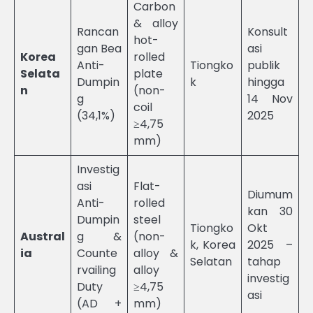
Carbon
& alloy
Rancan
Konsult
hot-
gan Bea
asi
Korea
rolled
Anti-
Tiongko
publik
Selata
plate
Dumpin
k
hingga
n
(non-
g
14 Nov
coil
(34,1%)
2025
≥4,75
mm)
Investig
asi
Flat-
Diumum
Anti-
rolled
kan 30
Dumpin
steel
Tiongko
Okt
Austral
g &
(non-
k, Korea
2025 –
ia
Counte
alloy &
Selatan
tahap
rvailing
alloy
investig
Duty
≥4,75
asi
(AD +
mm)