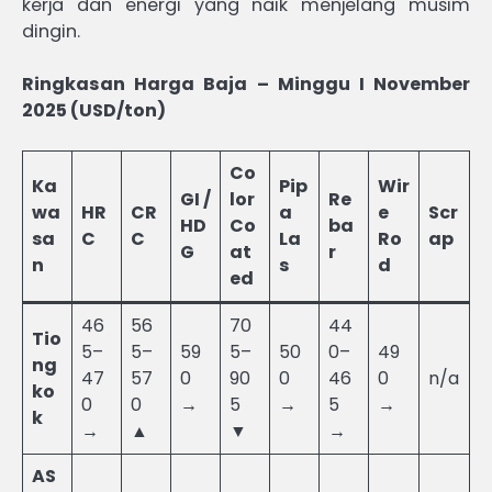
kerja dan energi yang naik menjelang musim
dingin.
Ringkasan Harga Baja – Minggu I November
2025 (USD/ton)
Co
Ka
Pip
Wir
GI /
lor
Re
wa
HR
CR
a
e
Scr
HD
Co
ba
sa
C
C
La
Ro
ap
G
at
r
n
s
d
ed
46
56
70
44
Tio
5–
5–
59
5–
50
0–
49
ng
47
57
0
90
0
46
0
n/a
ko
0
0
→
5
→
5
→
k
→
▲
▼
→
AS