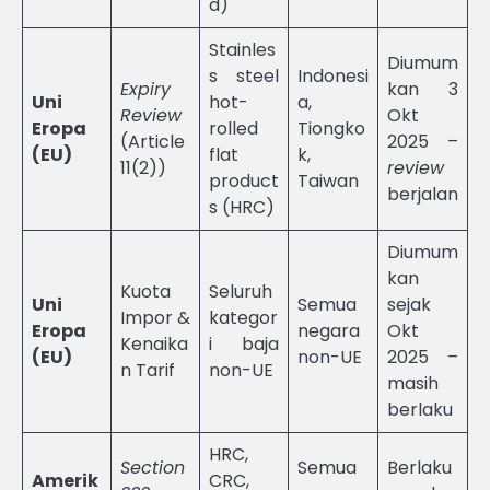
d)
Stainles
Diumum
s steel
Indonesi
Expiry
kan 3
Uni
hot-
a,
Review
Okt
Eropa
rolled
Tiongko
(Article
2025 –
(EU)
flat
k,
11(2))
review
product
Taiwan
berjalan
s (HRC)
Diumum
kan
Kuota
Seluruh
Uni
Semua
sejak
Impor &
kategor
Eropa
negara
Okt
Kenaika
i baja
(EU)
non-UE
2025 –
n Tarif
non-UE
masih
berlaku
HRC,
Section
Semua
Berlaku
Amerik
CRC,