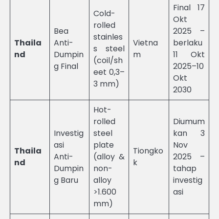
Final 17
Cold-
Okt
rolled
Bea
2025 –
stainles
Thaila
Anti-
Vietna
berlaku
s steel
nd
Dumpin
m
11 Okt
(coil/sh
g Final
2025–10
eet 0,3–
Okt
3 mm)
2030
Hot-
rolled
Diumum
Investig
steel
kan 3
asi
plate
Nov
Thaila
Tiongko
Anti-
(alloy &
2025 –
nd
k
Dumpin
non-
tahap
g Baru
alloy
investig
>1.600
asi
mm)