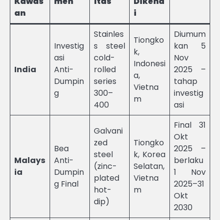
Kawas
men
itas
Dikena
an
i
Stainles
Diumum
Tiongko
Investig
s steel
kan 5
k,
asi
cold-
Nov
Indonesi
India
Anti-
rolled
2025 –
a,
Dumpin
series
tahap
Vietna
g
300–
investig
m
400
asi
Final 31
Galvani
Okt
zed
Tiongko
Bea
2025 –
steel
k, Korea
Malays
Anti-
berlaku
(zinc-
Selatan,
ia
Dumpin
1 Nov
plated
Vietna
g Final
2025–31
hot-
m
Okt
dip)
2030