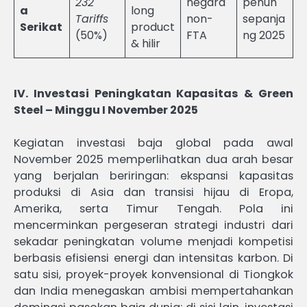
232
negara
penuh
a
long
Tariffs
non-
sepanja
Serikat
product
(50%)
FTA
ng 2025
& hilir
IV. Investasi Peningkatan Kapasitas & Green
Steel – Minggu I November 2025
Kegiatan investasi baja global pada awal
November 2025 memperlihatkan dua arah besar
yang berjalan beriringan: ekspansi kapasitas
produksi di Asia dan transisi hijau di Eropa,
Amerika, serta Timur Tengah. Pola ini
mencerminkan pergeseran strategi industri dari
sekadar peningkatan volume menjadi kompetisi
berbasis efisiensi energi dan intensitas karbon. Di
satu sisi, proyek-proyek konvensional di Tiongkok
dan India menegaskan ambisi mempertahankan