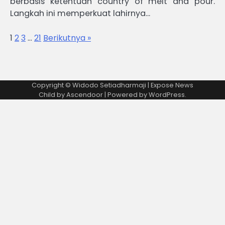
berbasis ketentuan country of melt and pour.
Langkah ini memperkuat lahirnya…
1
2
3
…
21
Berikutnya »
Copyright © Widodo Setiadharmaji | Expose News
Child by
Ascendoor
| Powered by
WordPress
.