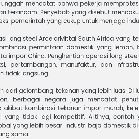
pak unggah mencatat bahwa pekerja memprotes
aan terancam. Penyebab yang disebut mencakup
ksi pemerintah yang cukup untuk menjaga indus
si long steel ArcelorMittal South Africa yang 
kombinasi permintaan domestik yang lemah, bia
serta impor China. Penghentian operasi long st
si, pertambangan, manufaktur, dan infrastru
 tidak langsung.
 dari gelombang tekanan yang lebih luas. Di l
egon, berbagai negara juga mencatat penut
aja akibat kombinasi tekanan impor murah, kele
yang tidak lagi kompetitif. Artinya, contoh
obal yang lebih besar: industri baja domestik 
ang sama.