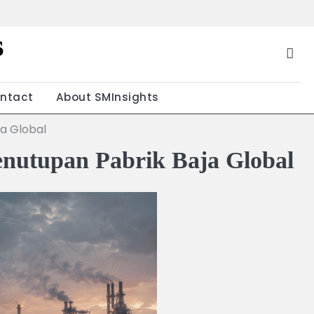
s
g
ntact
About SMInsights
ja Global
enutupan Pabrik Baja Global