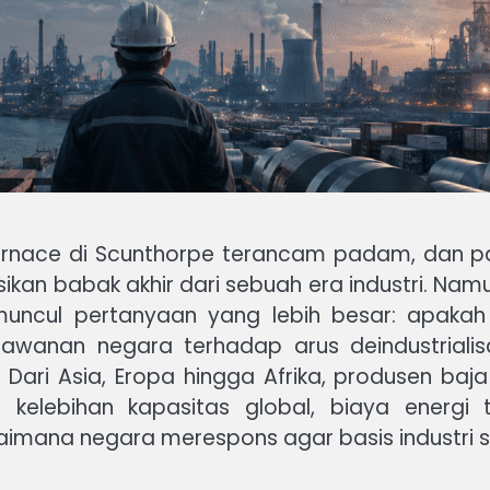
st furnace di Scunthorpe terancam padam, dan p
ikan babak akhir dari sebuah era industri. Nam
muncul pertanyaan yang lebih besar: apakah 
lawanan negara terhadap arus deindustriali
a. Dari Asia, Eropa hingga Afrika, produsen b
 kelebihan kapasitas global, biaya energi 
na negara merespons agar basis industri stra