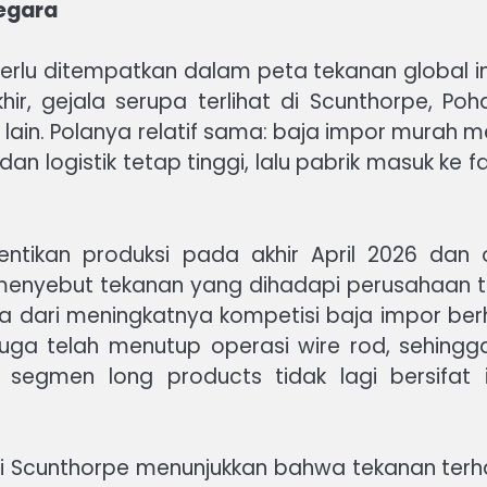
egara
rlu ditempatkan dalam peta tekanan global indu
khir, gejala serupa terlihat di Scunthorpe, Po
a lain. Polanya relatif sama: baja impor murah
an logistik tetap tinggi, lalu pabrik masuk ke fas
entikan produksi pada akhir April 2026 dan 
menyebut tekanan yang dihadapi perusahaan ti
ga dari meningkatnya kompetisi baja impor be
juga telah menutup operasi wire rod, sehingg
gmen long products tidak lagi bersifat ind
 di Scunthorpe menunjukkan bahwa tekanan terha