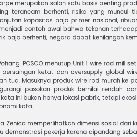
rpe merupakan salah satu basis penting produk
ing terancam berhenti, risiko yang muncul ti
njutan kapasitas baja primer nasional, ribua
pe menjadi contoh awal bahwa tekanan terhadap
abrik baja berhenti, negara dapat kehilangan 
 Pohang. POSCO menutup Unit 1 wire rod mill set
n persaingan ketat dan oversupply global wir
sudah tua. Masuknya produk wire rod murah ke
urangi pasokan produk bernilai rendah dan
ota ini bukan hanya lokasi pabrik, tetapi ekos
konomi kota.
 Zenica memperlihatkan dimensi sosial dari kri
cu demonstrasi pekerja karena dipandang seba