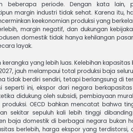
 beberapa periode. Dengan kata lain, p
n margin industri tidak sehat. Karena itu, h
cerminkan keekonomian produksi yang berkelan
rlebih, margin negatif, dan dukungan kebijak
odusen domestik tidak hanya kehilangan pasar,
cara layak.
rangka yang lebih luas. Kelebihan kapasitas b
027, jauh melampaui total produksi baja seluru
a tidak berdiri sendiri, tetapi berlangsung di 
 seperti ini, ekspor dari negara berkapasit
etika didukung oleh subsidi, pembiayaan mura
 produksi. OECD bahkan mencatat bahwa ting
 sekitar sepuluh kali lebih tinggi dibandi
en baja domestik di berbagai negara bukan h
itas berlebih, harga ekspor yang terdistorsi,