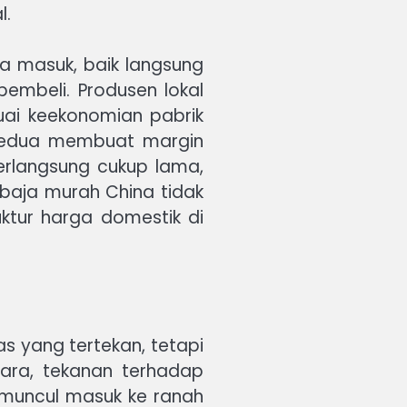
l.
a masuk, baik langsung
embeli. Produsen lokal
uai keekonomian pabrik
n kedua membuat margin
berlangsung cukup lama,
h baja murah China tidak
tur harga domestik di
s yang tertekan, tetapi
gara, tekanan terhadap
 muncul masuk ke ranah