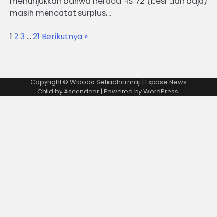
menunjukkan bahwa neraca HS 72 (besi dan baja)
masih mencatat surplus,…
1
2
3
…
21
Berikutnya »
Copyright © Widodo Setiadharmaji | Expose News
Child by
Ascendoor
| Powered by
WordPress
.