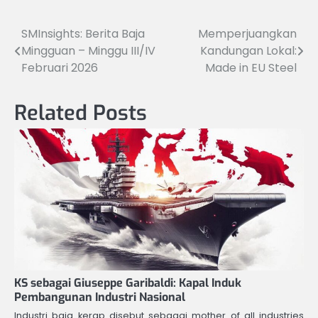
SMInsights: Berita Baja
Memperjuangkan
Navigasi
Mingguan – Minggu III/IV
Kandungan Lokal:
pos
Februari 2026
Made in EU Steel
Related Posts
KS sebagai Giuseppe Garibaldi: Kapal Induk
Pembangunan Industri Nasional
Industri baja kerap disebut sebagai mother of all industries