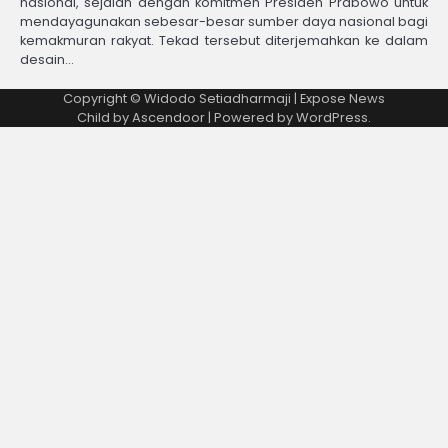
nasional, sejalan dengan komitmen Presiden Prabowo untuk
mendayagunakan sebesar-besar sumber daya nasional bagi
kemakmuran rakyat. Tekad tersebut diterjemahkan ke dalam
desain…
Copyright © Widodo Setiadharmaji | Expose News
Child by
Ascendoor
| Powered by
WordPress
.