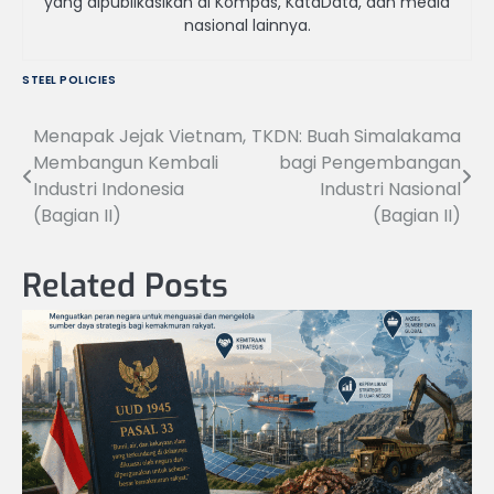
yang dipublikasikan di Kompas, KataData, dan media
nasional lainnya.
STEEL POLICIES
Menapak Jejak Vietnam,
TKDN: Buah Simalakama
Navigasi
Membangun Kembali
bagi Pengembangan
pos
Industri Indonesia
Industri Nasional
(Bagian II)
(Bagian II)
Related Posts