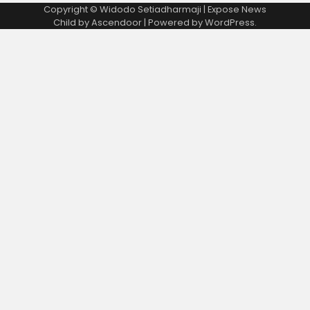
Copyright © Widodo Setiadharmaji | Expose News
Child by
Ascendoor
| Powered by
WordPress
.