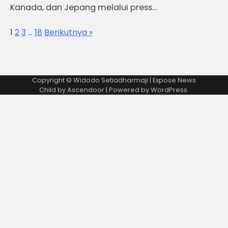
Kanada, dan Jepang melalui press…
1
2
3
…
18
Berikutnya »
Copyright © Widodo Setiadharmaji | Expose News
Child by
Ascendoor
| Powered by
WordPress
.