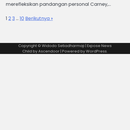
merefleksikan pandangan personal Carney,…
1
2
3
…
10
Berikutnya »
Copyright © Widodo Setiadharmaji | Expose News
Child by
Ascendoor
| Powered by
WordPress
.