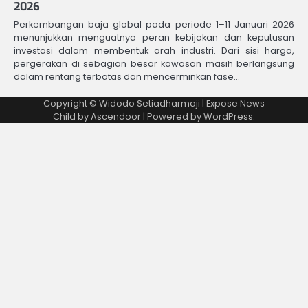
2026
Perkembangan baja global pada periode 1–11 Januari 2026
menunjukkan menguatnya peran kebijakan dan keputusan
investasi dalam membentuk arah industri. Dari sisi harga,
pergerakan di sebagian besar kawasan masih berlangsung
dalam rentang terbatas dan mencerminkan fase…
Copyright © Widodo Setiadharmaji | Expose News
Child by
Ascendoor
| Powered by
WordPress
.