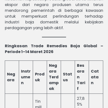
ekspor dari negara produsen utama terus
mendorong pemerintah di berbagai kawasan
untuk memperkuat perlindungan terhadap
industri baja domestik melalui kebijakan
perdagangan yang lebih aktif.
Ringkasan Trade Remedies Baja Global –
Periode 1–14 Maret 2026
Neg
Bes
Instr
ara
ara
Cat
Neg
Prod
Stat
ume
Terd
n
ata
ara
uk
us
n
amp
Tari
n
ak
f
27,8
Tin
5%
mill