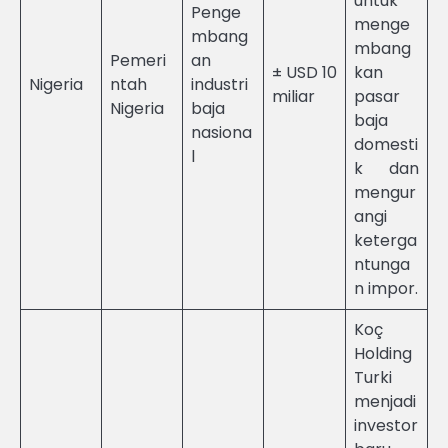
untuk
Penge
menge
mbang
mbang
Pemeri
an
± USD 10
kan
Nigeria
ntah
industri
miliar
pasar
Nigeria
baja
baja
nasiona
domesti
l
k dan
mengur
angi
keterga
ntunga
n impor.
Koç
Holding
Turki
menjadi
investor