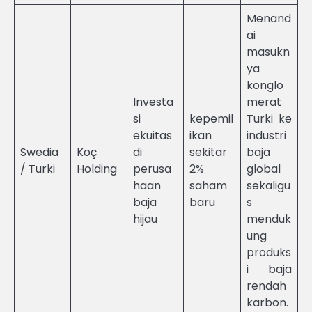
Menand
ai
masukn
ya
konglo
Investa
merat
si
kepemil
Turki ke
ekuitas
ikan
industri
Swedia
Koç
di
sekitar
baja
/ Turki
Holding
perusa
2%
global
haan
saham
sekaligu
baja
baru
s
hijau
menduk
ung
produks
i baja
rendah
karbon.