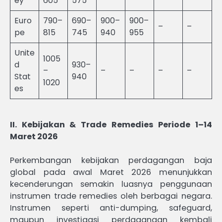
ey
605
575
Euro
790–
690–
900–
900–
–
–
pe
815
745
940
955
Unite
1005
d
930–
–
–
–
–
–
Stat
940
1020
es
II. Kebijakan & Trade Remedies Periode 1–14
Maret 2026
Perkembangan kebijakan perdagangan baja
global pada awal Maret 2026 menunjukkan
kecenderungan semakin luasnya penggunaan
instrumen trade remedies oleh berbagai negara.
Instrumen seperti anti-dumping, safeguard,
maupun investigasi perdagangan kembali