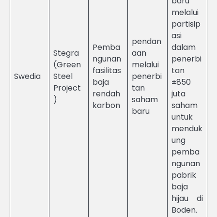
baru
melalui
partisip
asi
pendan
Pemba
dalam
Stegra
aan
ngunan
penerbi
(Green
melalui
fasilitas
tan
Swedia
Steel
penerbi
baja
±850
Project
tan
rendah
juta
)
saham
karbon
saham
baru
untuk
menduk
ung
pemba
ngunan
pabrik
baja
hijau di
Boden.