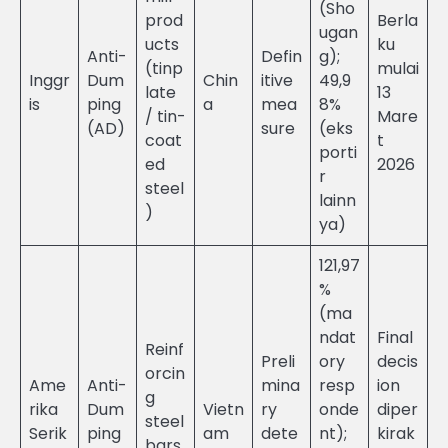
(Sho
prod
Berla
ugan
ucts
ku
Anti-
Defin
g);
(tinp
mulai
Inggr
Dum
Chin
itive
49,9
late
13
is
ping
a
mea
8%
/ tin-
Mare
(AD)
sure
(eks
coat
t
porti
ed
2026
r
steel
lainn
)
ya)
121,97
%
(ma
ndat
Final
Reinf
Preli
ory
decis
orcin
Ame
Anti-
mina
resp
ion
g
rika
Dum
Vietn
ry
onde
diper
steel
Serik
ping
am
dete
nt);
kirak
bars