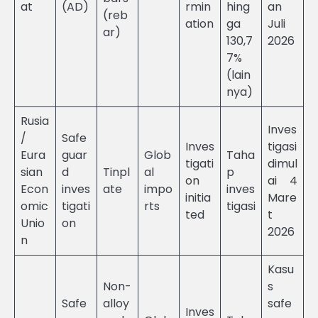
at
(AD)
rmin
hing
an
(reb
ation
ga
Juli
ar)
130,7
2026
7%
(lain
nya)
Rusia
Inves
/
Safe
Inves
tigasi
Eura
guar
Glob
Taha
tigati
dimul
sian
d
Tinpl
al
p
on
ai 4
Econ
inves
ate
impo
inves
initia
Mare
omic
tigati
rts
tigasi
ted
t
Unio
on
2026
n
Kasu
Non-
s
Safe
alloy
safe
Inves