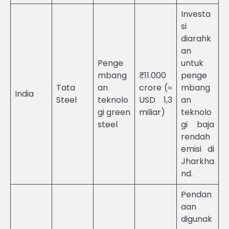
Investa
si
diarahk
an
Penge
untuk
mbang
₹11.000
penge
Tata
an
crore (≈
mbang
India
Steel
teknolo
USD 1,3
an
gi green
miliar)
teknolo
steel
gi baja
rendah
emisi di
Jharkha
nd.
Pendan
aan
digunak