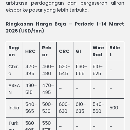
arbitrase perdagangan dan pergeseran aliran
ekspor ke pasar yang lebih terbuka.
Ringkasan Harga Baja – Periode 1–14 Maret
2026 (USD/ton)
Regi
Reb
Wire
Bille
HRC
CRC
GI
on
ar
Rod
t
Chin
470–
460–
520–
530–
510–
–
a
485
480
545
555
525
ASEA
490–
470–
–
–
–
–
N
515
495
540–
500–
600–
610–
540–
India
500
565
530
630
635
560
Turk
580–
550–
–
–
–
–