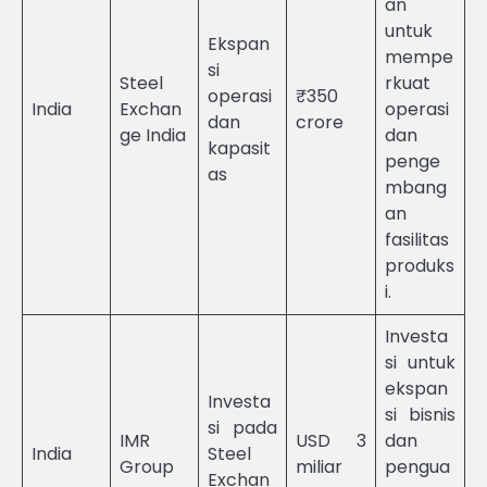
an
untuk
Ekspan
mempe
si
Steel
rkuat
operasi
₹350
India
Exchan
operasi
dan
crore
ge India
dan
kapasit
penge
as
mbang
an
fasilitas
produks
i.
Investa
si untuk
ekspan
Investa
si bisnis
si pada
IMR
USD 3
dan
India
Steel
Group
miliar
pengua
Exchan