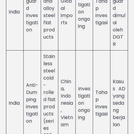
guar
and
Glob
Taha
guar
tigati
d
alloy
al
p
d
India
on
inves
steel
impo
inves
dimul
ongo
tigati
flat
rts
tigasi
ai
ing
on
prod
oleh
ucts
DGT
R
Stain
less
steel
cold
Chin
Kasu
Anti-
-
a,
Inves
s AD
Dum
rolle
Taha
Indo
tigati
yang
ping
d flat
p
India
nesia
on
seda
inves
prod
inves
,
ongo
ng
tigati
ucts
tigasi
Vietn
ing
berja
on
(seri
am
lan
es