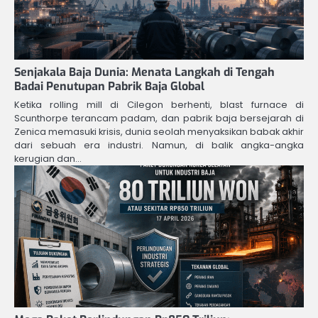
Senjakala Baja Dunia: Menata Langkah di Tengah
Badai Penutupan Pabrik Baja Global
Ketika rolling mill di Cilegon berhenti, blast furnace di
Scunthorpe terancam padam, dan pabrik baja bersejarah di
Zenica memasuki krisis, dunia seolah menyaksikan babak akhir
dari sebuah era industri. Namun, di balik angka-angka
kerugian dan…