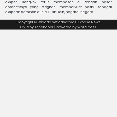
ekspor Tiongkok terus membesar di tengah pasar
domestiknya yang stagnan, memperkuat posisi sebagai
eksportir dominan dunia. Di sisi lain, negara-negara…
Copyright © Widodo Setiadharmaji | Expose News
Child by
Ascendoor
| Powered by
WordPress
.