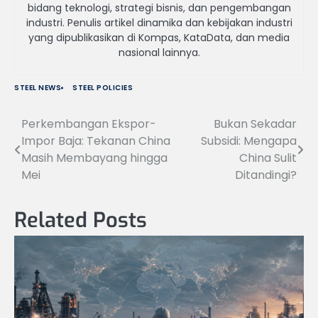
bidang teknologi, strategi bisnis, dan pengembangan
industri. Penulis artikel dinamika dan kebijakan industri
yang dipublikasikan di Kompas, KataData, dan media
nasional lainnya.
STEEL NEWS
STEEL POLICIES
Perkembangan Ekspor-
Bukan Sekadar
Navigasi
Impor Baja: Tekanan China
Subsidi: Mengapa
pos
Masih Membayang hingga
China Sulit
Mei
Ditandingi?
Related Posts