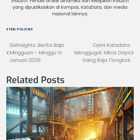
industri. Penulis artikel dinamika dan kebijakan industri
yang dipublikasikan di Kompas, KataData, dan media
nasional lainnya.
STEEL POLICIES
SMInsights: Berita Baja
Opini Katadata:
Navigasi
Mingguan – Minggu IV
Menggugat Mitos Daya
pos
Januari 2026
Saing Baja Tiongkok
Related Posts