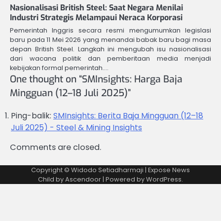
Nasionalisasi British Steel: Saat Negara Menilai
Industri Strategis Melampaui Neraca Korporasi
Pemerintah Inggris secara resmi mengumumkan legislasi
baru pada 11 Mei 2026 yang menandai babak baru bagi masa
depan British Steel. Langkah ini mengubah isu nasionalisasi
dari wacana politik dan pemberitaan media menjadi
kebijakan formal pemerintah.…
One thought on “
SMInsights: Harga Baja
Mingguan (12–18 Juli 2025)
”
Ping-balik:
SMInsights: Berita Baja Mingguan (12–18
Juli 2025) - Steel & Mining Insights
Comments are closed.
Copyright © Widodo Setiadharmaji | Expose News
Child by
Ascendoor
| Powered by
WordPress
.