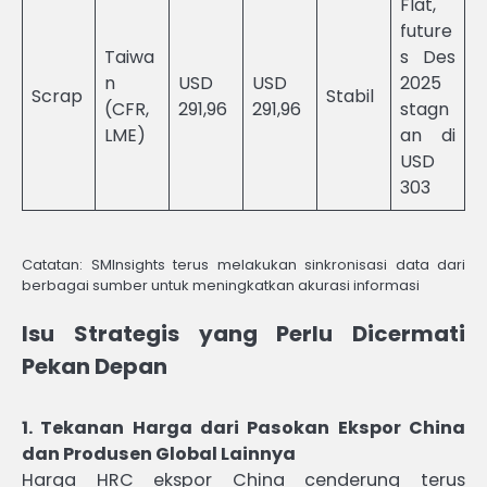
Flat,
future
Taiwa
s Des
n
USD
USD
2025
Scrap
Stabil
(CFR,
291,96
291,96
stagn
LME)
an di
USD
303
Catatan: SMInsights terus melakukan sinkronisasi data dari
berbagai sumber untuk meningkatkan akurasi informasi
Isu Strategis yang Perlu Dicermati
Pekan Depan
1. Tekanan Harga dari Pasokan Ekspor China
dan Produsen Global Lainnya
Harga HRC ekspor China cenderung terus