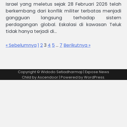
Israel yang meletus sejak 28 Februari 2026 telah
berkembang dari konflik militer terbatas menjadi
gangguan langsung terhadap sistem
perdagangan global. Eskalasi di kawasan Teluk
tidak hanya terjadi di…
« Sebelumnya
1
2
3
4
5
…
7
Berikutnya »
Copyright © Widodo Setiadharmaji | Expose News
Child by
Ascendoor
| Powered by
WordPress
.