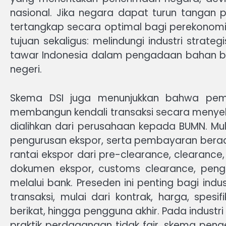
nasional. Jika negara dapat turun tangan p
tertangkap secara optimal bagi perekonomia
tujuan sekaligus: melindungi industri stra
tawar Indonesia dalam pengadaan bahan ba
negeri.
Skema DSI juga menunjukkan bahwa pemer
membangun kendali transaksi secara menyelur
dialihkan dari perusahaan kepada BUMN. Mul
pengurusan ekspor, serta pembayaran bera
rantai ekspor dari pre-clearance, clearance,
dokumen ekspor, customs clearance, pengapa
melalui bank. Preseden ini penting bagi indu
transaksi, mulai dari kontrak, harga, spes
berikat, hingga pengguna akhir. Pada industr
praktik perdagangan tidak fair, skema peng