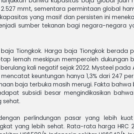
nunjukkan bahwa kapasitas baja global jauh
 2.527 mmt, sementara permintaan global han
kapasitas yang masif dan persisten ini menek
menjadi sumber tekanan bagi negara-negara 
ga baja Tiongkok. Harga baja Tiongkok berada 
a tetap lemah meskipun memperoleh dukungan b
berulang kali negatif sejak 2022. Mysteel pad
g mencatat keuntungan hanya 1,3% dari 247 p
haan baja terbuka masih merugi. Fakta bahwa
ndapat subsidi besar mengindikasikan bahwa
 sehat.
 dengan perlindungan pasar yang lebih kua
gkat yang lebih sehat. Rata-rata harga HRC