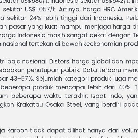
kitar US$580/t, Indonesia sekitar US$642/t, Ind
sekitar US$1.057/t. Artinya, harga HRC Amerika 
 sekitar 24% lebih tinggi dari Indonesia. Pe
an pasar yang kuat mampu menjaga harga dom
, harga Indonesia masih sangat dekat dengan T
n nasional tertekan di bawah keekonomian produ
tri baja nasional. Distorsi harga global dan i
yebabkan penutupan pabrik. Data terbaru menunj
sar 43–57%. Sejumlah kategori produk juga me
beberapa produk mencapai lebih dari 40%. T
m beberapa waktu terakhir: Ispat Indo, yan
kan Krakatau Osaka Steel, yang berdiri pada 
ja karbon tidak dapat dilihat hanya dari vol