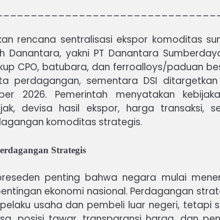
________________________________
n rencana sentralisasi ekspor komoditas s
ah Danantara, yakni PT Danantara Sumberdaya
 CPO, batubara, dan ferroalloys/paduan besi. 
ata perdagangan, sementara DSI ditargetkan
ber 2026. Pemerintah menyatakan kebijaka
, devisa hasil ekspor, harga transaksi, s
dagangan komoditas strategis.
erdagangan Strategis
preseden penting bahwa negara mulai men
entingan ekonomi nasional. Perdagangan strate
pelaku usaha dan pembeli luar negeri, tetapi 
a, posisi tawar, transparansi harga, dan p