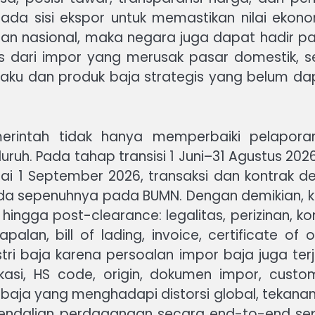
ada sisi ekspor untuk memastikan nilai ekono
n nasional, maka negara juga dapat hadir pad
tegis dari impor yang merusak pasar domestik
ku dan produk baja strategis yang belum dap
intah tidak hanya memperbaiki pelaporan 
uh. Pada tahap transisi 1 Juni–31 Agustus 2026
ai 1 September 2026, transaksi dan kontrak de
da sepenuhnya pada BUMN. Dengan demikian, k
 hingga post-clearance: legalitas, perizinan, k
lan, bill of lading, invoice, certificate of
stri baja karena persoalan impor baja juga ter
ifikasi, HS code, origin, dokumen impor, cus
i baja yang menghadapi distorsi global, tekanan
endalian perdagangan secara end-to-end seper