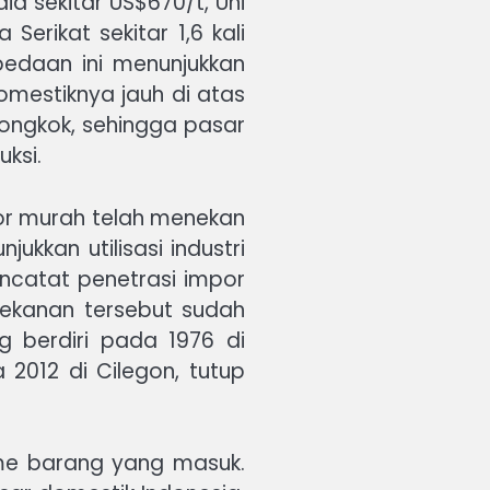
ia sekitar US$670/t, Uni
Serikat sekitar 1,6 kali
rbedaan ini menunjukkan
estiknya jauh di atas
iongkok, sehingga pasar
ksi.
mpor murah telah menekan
ukkan utilisasi industri
ncatat penetrasi impor
ekanan tersebut sudah
g berdiri pada 1976 di
2012 di Cilegon, tutup
ume barang yang masuk.