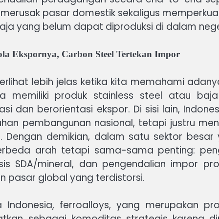
k merusak pasar domestik sekaligus memperkuat
a yang belum dapat diproduksi di dalam nege
lola Ekspornya, Carbon Steel Tertekan Impor
terlihat lebih jelas ketika kita memahami ada
sia memiliki produk stainless steel atau baj
i dan berorientasi ekspor. Di sisi lain, Indones
han pembangunan nasional, tetapi justru me
l. Dengan demikian, dalam satu sektor besar 
erbeda arah tetapi sama-sama penting: peng
asis SDA/mineral, dan pengendalian impor pr
n pasar global yang terdistorsi.
ndonesia, ferroalloys, yang merupakan pro
mpatkan sebagai komoditas strategis karena d