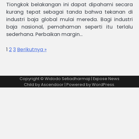
Tiongkok belakangan ini dapat dipahami secara
kurang tepat sebagai tanda bahwa tekanan di
industri baja global mulai mereda. Bagi industri
baja nasional, pemahaman seperti itu terlalu
sederhana. Perbaikan margin…
1
2
3
Berikutnya »
Copyright © Widodo Setiadharmaji | Expose News
Child by
Ascendoor
| Powered by
WordPress
.