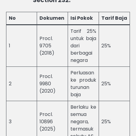
Section 232:
No
Dokumen
Isi Pokok
Tarif Baja
Tarif 25%
Procl.
untuk baja
1
9705
dari
25%
(2018)
berbagai
negara
Perluasan
Procl.
ke produk
2
9980
25%
turunan
(2020)
baja
Berlaku ke
Procl.
semua
3
10896
negara,
25%
(2025)
termasuk