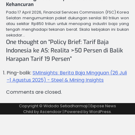
Kehancuran
Pada 17 April 2026, Financial Services Commission (FSC) Korea
Selatan mengumumkan paket dukungan senilai 80 triliun won
atau sekitar Rp850 triliun untuk menopang industri baja yang
tengah menghadapi tekanan berat. Skala kebijakan ini bukan
sekadar…
One thought on “
Policy Brief: Tarif Baja
Indonesia ke AS: Realita >50 Persen di Balik
Harapan Tarif 19 Persen
”
Ping-balik:
SMInsights: Berita Baja Mingguan (26 Juli
–1 Agustus 2025) - Steel & Mining Insights
Comments are closed.
Copyright © Widodo Setiadharmaji | Expose News
Child by
Ascendoor
| Powered by
WordPress
.