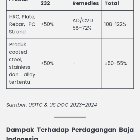
232
Remedies
Total
HRC, Plate,
AD/CVD
Rebar, PC
+50%
108–122%
58–72%
Strand
Produk
coated
steel,
+50%
–
±50–55%
stainless
dan alloy
tertentu
Sumber: USITC & US DOC 2023–2024
Dampak Terhadap Perdagangan Baja
Indonesia