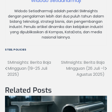
Widodo Setiadharmaji
Widodo Setiadharmaji adalah pendiri SMInsights
dengan pengalaman lebih dari dua puluh tahun dalam
bidang teknologi, strategi bisnis, dan pengembangan
industri. Penulis artikel dinamika dan kebijakan industri
yang dipublikasikan di Kompas, KataData, dan media
nasional lainnya.
STEEL POLICIES
SMInsights: Berita Baja
SMInsights: Berita Baja
Navigasi
Mingguan (19–25 Juli
Mingguan (26 Juli –1
pos
2025)
Agustus 2025)
Related Posts