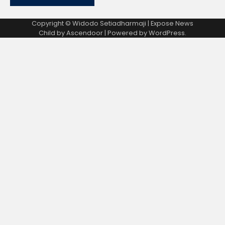
Copyright © Widodo Setiadharmaji | Expose News
Child by
Ascendoor
| Powered by
WordPress
.