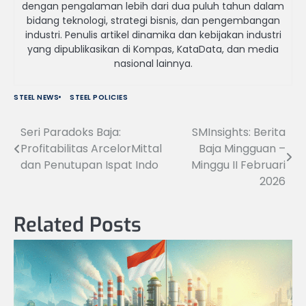
dengan pengalaman lebih dari dua puluh tahun dalam
bidang teknologi, strategi bisnis, dan pengembangan
industri. Penulis artikel dinamika dan kebijakan industri
yang dipublikasikan di Kompas, KataData, dan media
nasional lainnya.
STEEL NEWS
STEEL POLICIES
Seri Paradoks Baja:
SMInsights: Berita
Navigasi
Profitabilitas ArcelorMittal
Baja Mingguan –
pos
dan Penutupan Ispat Indo
Minggu II Februari
2026
Related Posts