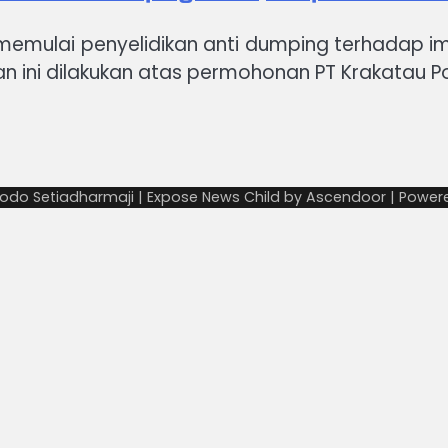
 memulai penyelidikan anti dumping terhadap im
ikan ini dilakukan atas permohonan PT Krakatau 
odo Setiadharmaji | Expose News Child by
Ascendoor
| Power