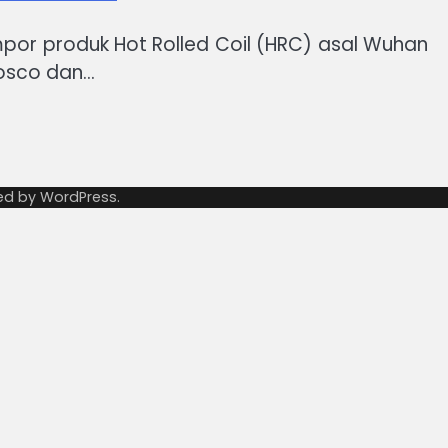
por produk Hot Rolled Coil (HRC) asal Wuhan
Posco dan…
ed by
WordPress
.