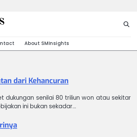
s
g
ntact
About SMInsights
atan dari Kehancuran
dukungan senilai 80 triliun won atau sekitar
bijakan ini bukan sekadar…
rinya