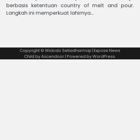
berbasis ketentuan country of melt and pour.
Langkah ini memperkuat lahirnya…
Copyright © Widodo Setiadharmaji | Expose News
Child by
Ascendoor
| Powered by
WordPress
.