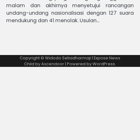
malam dan akhirnya menyetujui rancangan
undang-undang nasionalisasi dengan 127 suara
mendukung dan 41 menolak. Usulan…
Copyright © Widodo Setiadharmaji | Expose News
Child by
Ascendoor
| Powered by
WordPress
.