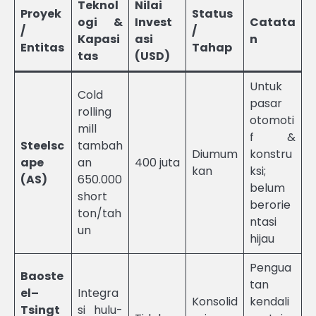
Teknol
Nilai
Proyek
Status
ogi &
Invest
Catata
/
/
Kapasi
asi
n
Entitas
Tahap
tas
(USD)
Untuk
Cold
pasar
rolling
otomoti
mill
f &
Steelsc
tambah
Diumum
konstru
ape
an
400 juta
kan
ksi;
(AS)
650.000
belum
short
berorie
ton/tah
ntasi
un
hijau
Pengua
Baoste
tan
el–
Integra
Konsolid
kendali
Tsingt
si hulu-