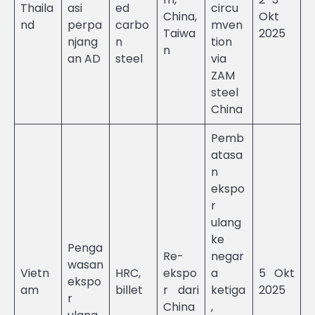
Thaila
asi
ed
circu
China,
Okt
nd
perpa
carbo
mven
Taiwa
2025
njang
n
tion
n
an AD
steel
via
ZAM
steel
China
Pemb
atasa
n
ekspo
r
ulang
ke
Penga
Re-
negar
wasan
Vietn
HRC,
ekspo
a
5 Okt
ekspo
am
billet
r dari
ketiga
2025
r
China
,