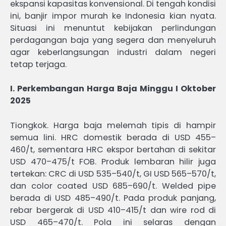
ekspansi kapasitas konvensional. Di tengah kondisi
ini, banjir impor murah ke Indonesia kian nyata.
Situasi ini menuntut kebijakan perlindungan
perdagangan baja yang segera dan menyeluruh
agar keberlangsungan industri dalam negeri
tetap terjaga.
I. Perkembangan Harga Baja Minggu I Oktober
2025
Tiongkok. Harga baja melemah tipis di hampir
semua lini. HRC domestik berada di USD 455–
460/t, sementara HRC ekspor bertahan di sekitar
USD 470–475/t FOB. Produk lembaran hilir juga
tertekan: CRC di USD 535–540/t, GI USD 565–570/t,
dan color coated USD 685–690/t. Welded pipe
berada di USD 485–490/t. Pada produk panjang,
rebar bergerak di USD 410–415/t dan wire rod di
USD 465–470/t. Pola ini selaras dengan