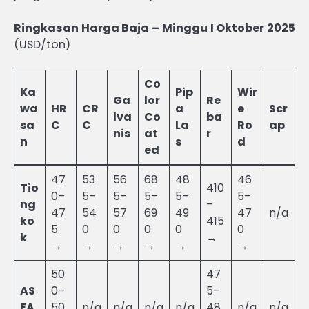
Ringkasan Harga Baja – Minggu I Oktober 2025
(USD/ton)
Co
Ka
Pip
Wir
Ga
lor
Re
wa
HR
CR
a
e
Scr
lva
Co
ba
sa
C
C
La
Ro
ap
nis
at
r
n
s
d
ed
47
53
56
68
48
46
Tio
410
0–
5–
5–
5–
5–
5–
ng
–
47
54
57
69
49
47
n/a
ko
415
5
0
0
0
0
0
k
→
→
→
→
→
→
→
50
47
AS
0–
5–
EA
50
n/a
n/a
n/a
n/a
48
n/a
n/a