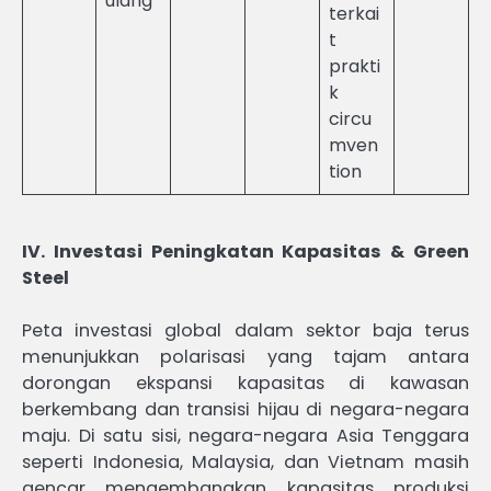
ulang
terkai
t
prakti
k
circu
mven
tion
IV. Investasi Peningkatan Kapasitas & Green
Steel
Peta investasi global dalam sektor baja terus
menunjukkan polarisasi yang tajam antara
dorongan ekspansi kapasitas di kawasan
berkembang dan transisi hijau di negara-negara
maju. Di satu sisi, negara-negara Asia Tenggara
seperti Indonesia, Malaysia, dan Vietnam masih
gencar mengembangkan kapasitas produksi