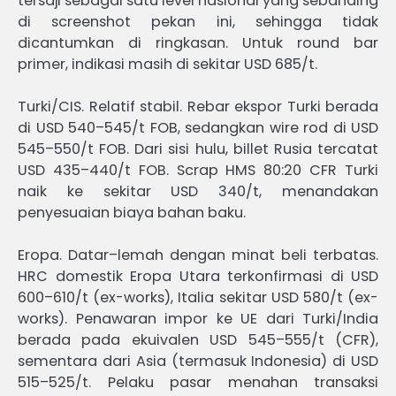
tersaji sebagai satu level nasional yang sebanding
di screenshot pekan ini, sehingga tidak
dicantumkan di ringkasan. Untuk round bar
primer, indikasi masih di sekitar USD 685/t.
Turki/CIS. Relatif stabil. Rebar ekspor Turki berada
di USD 540–545/t FOB, sedangkan wire rod di USD
545–550/t FOB. Dari sisi hulu, billet Rusia tercatat
USD 435–440/t FOB. Scrap HMS 80:20 CFR Turki
naik ke sekitar USD 340/t, menandakan
penyesuaian biaya bahan baku.
Eropa. Datar–lemah dengan minat beli terbatas.
HRC domestik Eropa Utara terkonfirmasi di USD
600–610/t (ex-works), Italia sekitar USD 580/t (ex-
works). Penawaran impor ke UE dari Turki/India
berada pada ekuivalen USD 545–555/t (CFR),
sementara dari Asia (termasuk Indonesia) di USD
515–525/t. Pelaku pasar menahan transaksi