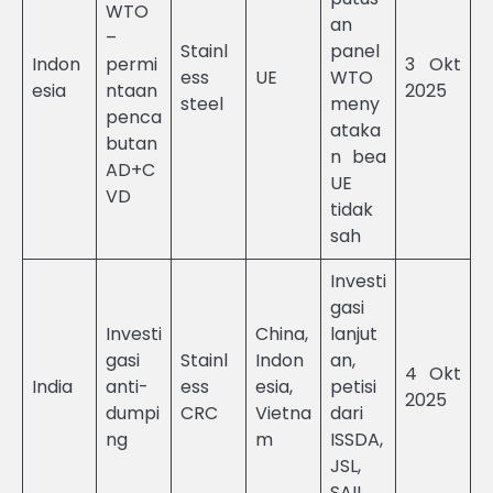
WTO
an
–
Stainl
panel
Indon
permi
3 Okt
ess
UE
WTO
esia
ntaan
2025
steel
meny
penca
ataka
butan
n bea
AD+C
UE
VD
tidak
sah
Investi
gasi
Investi
China,
lanjut
gasi
Stainl
Indon
an,
4 Okt
India
anti-
ess
esia,
petisi
2025
dumpi
CRC
Vietna
dari
ng
m
ISSDA,
JSL,
SAIL