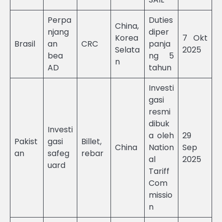
Perpa
Duties
China,
njang
diper
Korea
7 Okt
Brasil
an
CRC
panja
Selata
2025
bea
ng 5
n
AD
tahun
Investi
gasi
resmi
dibuk
Investi
a oleh
29
Pakist
gasi
Billet,
China
Nation
Sep
an
safeg
rebar
al
2025
uard
Tariff
Com
missio
n