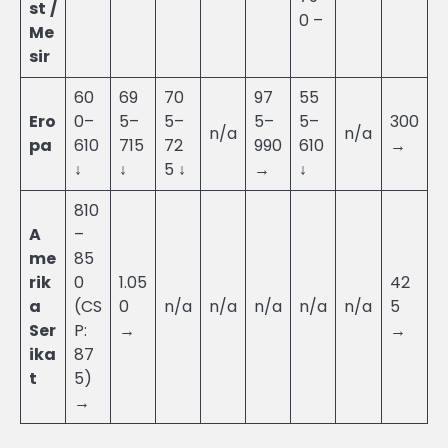
st /
0 –
Me
sir
60
69
70
97
55
Ero
0–
5–
5–
5–
5–
300
n/a
n/a
pa
610
715
72
990
610
→
↓
↓
5 ↓
→
↓
810
A
–
me
85
rik
0
1.05
42
a
(CS
0
n/a
n/a
n/a
n/a
n/a
5
Ser
P:
→
→
ika
87
t
5)
→