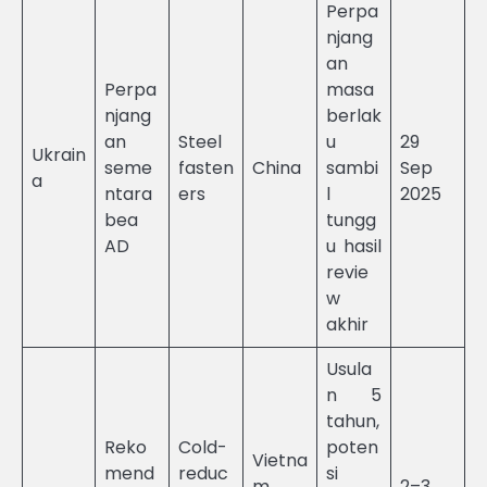
Perpa
njang
an
Perpa
masa
njang
berlak
an
Steel
u
29
Ukrain
seme
fasten
China
sambi
Sep
a
ntara
ers
l
2025
bea
tungg
AD
u hasil
revie
w
akhir
Usula
n 5
tahun,
Reko
Cold-
poten
Vietna
mend
reduc
si
m,
2–3