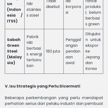
Tidak
asi
rantai
uo
hilir
disebut
korpora
produks
(Indon
stainles
si
i; belum
esia /
s steel
berbasi
ITSS)
s green
Ditujuka
Pabrik
Sabah
Penggal
n untuk
HBI
Green
angan
ekspor
berbasi
Steel
180 juta
pendan
ke
s energi
(Malay
aan
Jepang
terbaru
sia)
awal
dan
kan
Korea
V. Isu Strategis yang Perlu Dicermati
Beberapa perkembangan yang perlu mendapat
perhatian serius dari pelaku industri dan pembuat