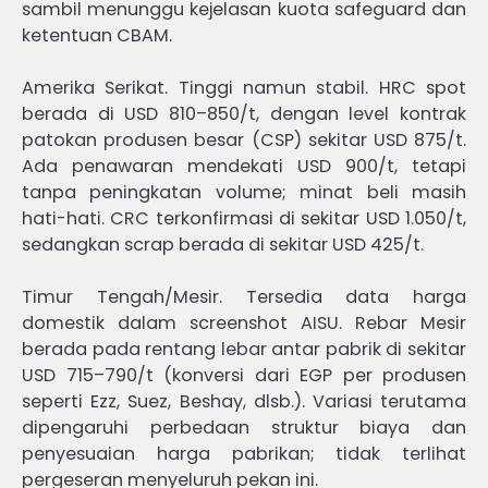
sambil menunggu kejelasan kuota safeguard dan
ketentuan CBAM.
Amerika Serikat. Tinggi namun stabil. HRC spot
berada di USD 810–850/t, dengan level kontrak
patokan produsen besar (CSP) sekitar USD 875/t.
Ada penawaran mendekati USD 900/t, tetapi
tanpa peningkatan volume; minat beli masih
hati-hati. CRC terkonfirmasi di sekitar USD 1.050/t,
sedangkan scrap berada di sekitar USD 425/t.
Timur Tengah/Mesir. Tersedia data harga
domestik dalam screenshot AISU. Rebar Mesir
berada pada rentang lebar antar pabrik di sekitar
USD 715–790/t (konversi dari EGP per produsen
seperti Ezz, Suez, Beshay, dlsb.). Variasi terutama
dipengaruhi perbedaan struktur biaya dan
penyesuaian harga pabrikan; tidak terlihat
pergeseran menyeluruh pekan ini.