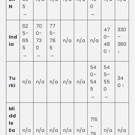
N
5
0
→
→
62
70
77
47
330
5–
0–
5–
Ind
0–
–
65
73
78
n/a
n/a
n/a
ia
48
380
5
0
5
0 ↑
↓
→
→
→
54
54
0–
5–
Tu
34
n/a
n/a
n/a
n/a
n/a
54
55
rki
0 ↑
5
0
→
→
Mi
dd
715
le
–
Ea
n/a
n/a
n/a
n/a
n/a
n/a
n/a
79