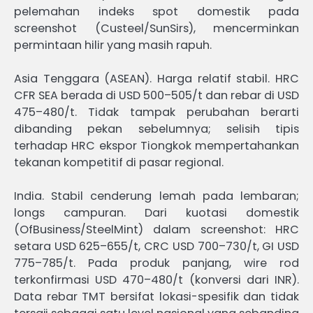
pelemahan indeks spot domestik pada
screenshot (Custeel/SunSirs), mencerminkan
permintaan hilir yang masih rapuh.
Asia Tenggara (ASEAN). Harga relatif stabil. HRC
CFR SEA berada di USD 500–505/t dan rebar di USD
475–480/t. Tidak tampak perubahan berarti
dibanding pekan sebelumnya; selisih tipis
terhadap HRC ekspor Tiongkok mempertahankan
tekanan kompetitif di pasar regional.
India. Stabil cenderung lemah pada lembaran;
longs campuran. Dari kuotasi domestik
(OfBusiness/SteelMint) dalam screenshot: HRC
setara USD 625–655/t, CRC USD 700–730/t, GI USD
775–785/t. Pada produk panjang, wire rod
terkonfirmasi USD 470–480/t (konversi dari INR).
Data rebar TMT bersifat lokasi-spesifik dan tidak