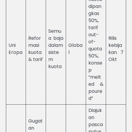
dipan
gkas
50%,
tarif
Semu
out-
Refor
a baja
Rilis
of-
Uni
masi
dalam
Globa
kebija
quota
Eropa
kuota
siste
l
kan 7
50%,
& tarif
m
Okt
konse
kuota
p
“melt
ed &
poure
d”
Diajuk
an
Gugat
pasca
an
putus