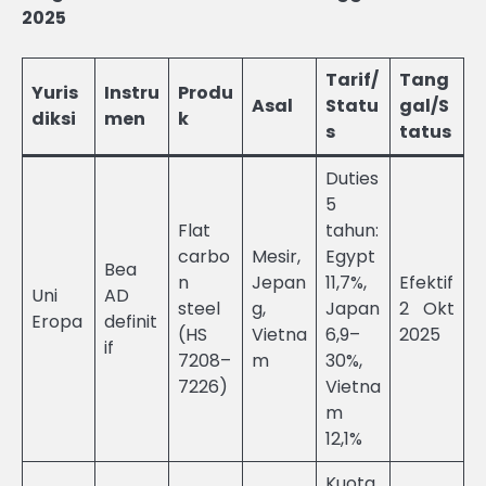
2025
Tarif/
Tang
Yuris
Instru
Produ
Asal
Statu
gal/S
diksi
men
k
s
tatus
Duties
5
Flat
tahun:
carbo
Mesir,
Egypt
Bea
n
Jepan
11,7%,
Efektif
Uni
AD
steel
g,
Japan
2 Okt
Eropa
definit
(HS
Vietna
6,9–
2025
if
7208–
m
30%,
7226)
Vietna
m
12,1%
Kuota