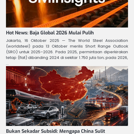
Hot News: Baja Global 2026 Mulai Pulih
Jakarta, 16 Oktober 2025 — The World Steel Association
(worldsteel) pada 13 Oktober merilis Short Range Outlook
(SRO) untuk 2025–2026. Pada 2025, permintaan diperkirakan
tetap (flat) dibanding 2024 di sekitar 1.750 juta ton; pada 2026,
…
Bukan Sekadar Subsidi: Mengapa China Sulit