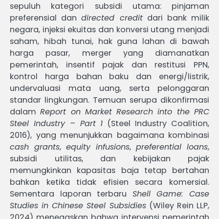
sepuluh kategori subsidi utama: pinjaman
preferensial dan
directed credit
dari bank milik
negara, injeksi ekuitas dan konversi utang menjadi
saham, hibah tunai, hak guna lahan di bawah
harga pasar, merger yang diamanatkan
pemerintah, insentif pajak dan restitusi PPN,
kontrol harga bahan baku dan energi/listrik,
undervaluasi mata uang, serta pelonggaran
standar lingkungan. Temuan serupa dikonfirmasi
dalam
Report on Market Research into the PRC
Steel Industry – Part 1
(Steel Industry Coalition,
2016), yang menunjukkan bagaimana kombinasi
cash grants
,
equity infusions
,
preferential loans
,
subsidi utilitas, dan kebijakan pajak
memungkinkan kapasitas baja tetap bertahan
bahkan ketika tidak efisien secara komersial.
Sementara laporan terbaru
Shell Game: Case
Studies in Chinese Steel Subsidies
(Wiley Rein LLP,
2024) menegaskan bahwa intervensi pemerintah