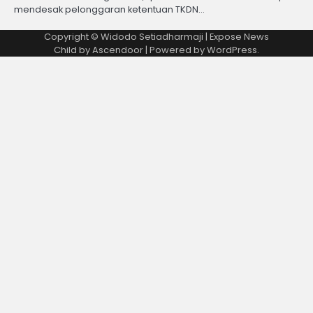
mendesak pelonggaran ketentuan TKDN…
Copyright © Widodo Setiadharmaji | Expose News
Child by
Ascendoor
| Powered by
WordPress
.