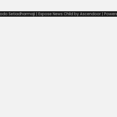
odo Setiadharmaji | Expose News Child by
Ascendoor
| Power