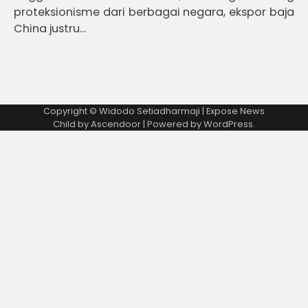
proteksionisme dari berbagai negara, ekspor baja
China justru…
Copyright © Widodo Setiadharmaji | Expose News
Child by
Ascendoor
| Powered by
WordPress
.