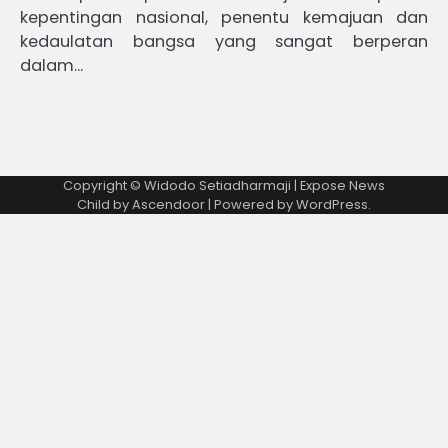
kepentingan nasional, penentu kemajuan dan
kedaulatan bangsa yang sangat berperan
dalam…
Copyright © Widodo Setiadharmaji | Expose News
Child by
Ascendoor
| Powered by
WordPress
.