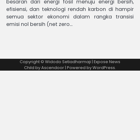
besaran dari energi fosil menuju energi bersih,
efisiensi, dan teknologi rendah karbon di hampir
semua sektor ekonomi dalam rangka transisi
emisi nol bersih (net zero…
Copyright © Widodo Setiadharmaji | Expose News
Child by
Ascendoor
| Powered by
WordPress
.