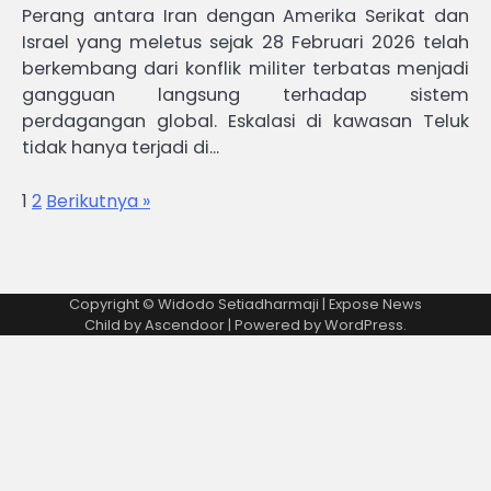
Perang antara Iran dengan Amerika Serikat dan
Israel yang meletus sejak 28 Februari 2026 telah
berkembang dari konflik militer terbatas menjadi
gangguan langsung terhadap sistem
perdagangan global. Eskalasi di kawasan Teluk
tidak hanya terjadi di…
1
2
Berikutnya »
Copyright © Widodo Setiadharmaji | Expose News
Child by
Ascendoor
| Powered by
WordPress
.