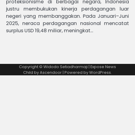
proteksionisme di berbagai negara, Indonesia
justru membukukan kinerja perdagangan luar
negeri yang membanggakan. Pada Januari–Juni
2025, neraca perdagangan nasional mencatat
surplus USD 19,48 miliar, meningkat…
Copyright © Widodo Setiadharmaji | Expose News
Child by
Ascendoor
| Powered by
WordPress
.