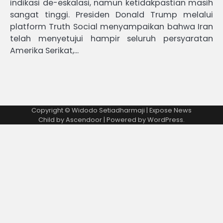
indikasi de-eskalasi, namun ketidakpastian masih
sangat tinggi. Presiden Donald Trump melalui
platform Truth Social menyampaikan bahwa Iran
telah menyetujui hampir seluruh persyaratan
Amerika Serikat,…
Copyright © Widodo Setiadharmaji | Expose News
Child by
Ascendoor
| Powered by
WordPress
.