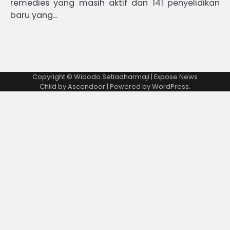
remedies yang masih aktif dan 141 penyelidikan
baru yang…
Copyright © Widodo Setiadharmaji | Expose News
Child by
Ascendoor
| Powered by
WordPress
.