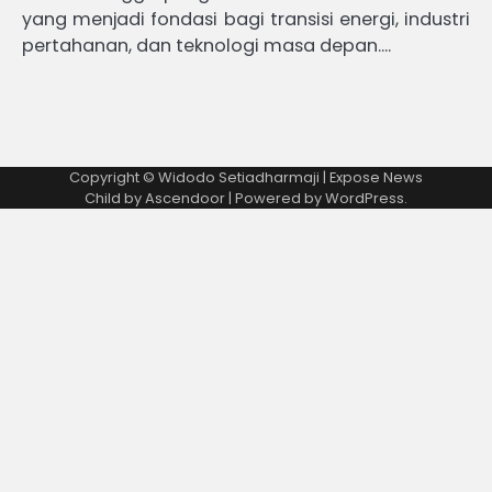
yang menjadi fondasi bagi transisi energi, industri
pertahanan, dan teknologi masa depan.…
Copyright © Widodo Setiadharmaji | Expose News
Child by
Ascendoor
| Powered by
WordPress
.