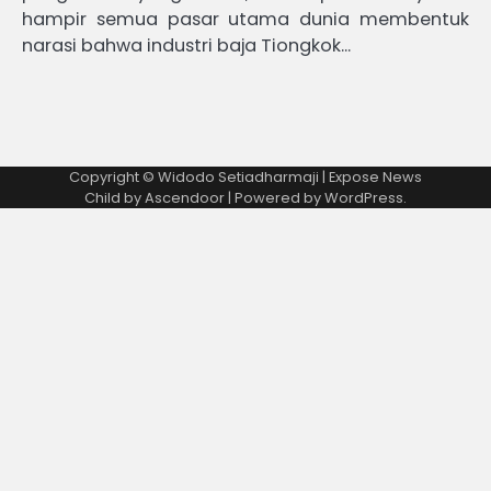
hampir semua pasar utama dunia membentuk
narasi bahwa industri baja Tiongkok…
Copyright © Widodo Setiadharmaji | Expose News
Child by
Ascendoor
| Powered by
WordPress
.