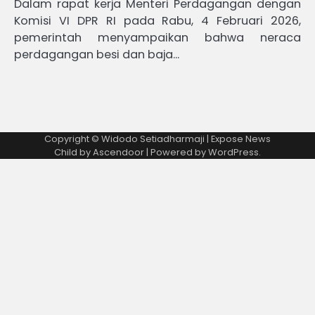
Dalam rapat kerja Menteri Perdagangan dengan
Komisi VI DPR RI pada Rabu, 4 Februari 2026,
pemerintah menyampaikan bahwa neraca
perdagangan besi dan baja…
Copyright © Widodo Setiadharmaji | Expose News
Child by
Ascendoor
| Powered by
WordPress
.