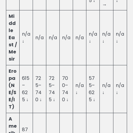
5 ↓
↓
→
Mi
dd
le
n/a
n/a
n/a
n/a
Ea
n/a
n/a
n/a
n/a
↓
↓
↓
↓
st /
Me
sir
Ero
pa
615
72
72
70
57
(N
–
5–
5–
0–
n/a
5–
n/a
n/a
E/S
62
74
74
74
↓
62
↓
↓
E/I
5 ↓
0 ↓
5 ↓
0 ↓
5 ↓
T)
A
me
87