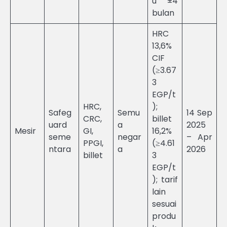
u ±4
bulan
HRC
13,6%
CIF
(≥3.67
3
EGP/t
HRC,
);
Safeg
Semu
14 Sep
CRC,
billet
uard
a
2025
Mesir
GI,
16,2%
seme
negar
– Apr
PPGI,
(≥4.61
ntara
a
2026
billet
3
EGP/t
); tarif
lain
sesuai
produ