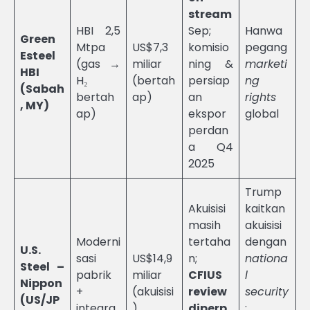
stream
HBI 2,5
Sep;
Hanwa
Green
Mtpa
US$7,3
komisio
pegang
Esteel
(gas →
miliar
ning &
marketi
HBI
H₂
(bertah
persiap
ng
(Sabah
bertah
ap)
an
rights
, MY)
ap)
ekspor
global
perdan
a Q4
2025
Trump
Akuisisi
kaitkan
masih
akuisisi
Moderni
tertaha
dengan
U.S.
sasi
US$14,9
n;
nationa
Steel –
pabrik
miliar
CFIUS
l
Nippon
+
(akuisisi
review
security
(US/JP
integra
)
diperp
;