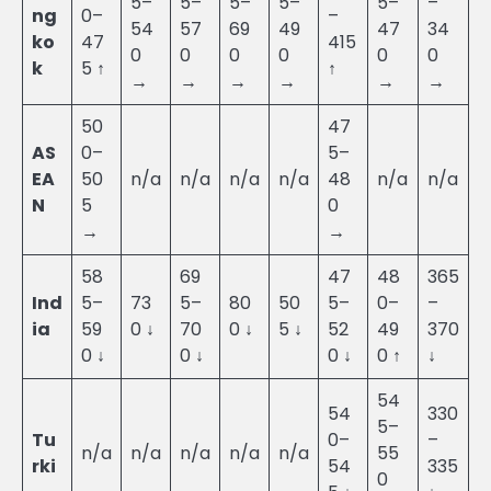
5–
5–
5–
5–
5–
–
ng
0–
–
54
57
69
49
47
34
ko
47
415
0
0
0
0
0
0
k
5 ↑
↑
→
→
→
→
→
→
50
47
AS
0–
5–
EA
50
n/a
n/a
n/a
n/a
48
n/a
n/a
N
5
0
→
→
58
69
47
48
365
Ind
5–
73
5–
80
50
5–
0–
–
ia
59
0 ↓
70
0 ↓
5 ↓
52
49
370
0 ↓
0 ↓
0 ↓
0 ↑
↓
54
54
330
5–
Tu
0–
–
n/a
n/a
n/a
n/a
n/a
55
rki
54
335
0