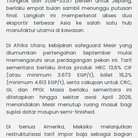
Tiongkok dan 31,58–33,57 persen untuk Jepang,
berlaku empat bulan sambil menunggu putusan
final. Langkah ini memperketat akses dua
eksportir terbesar Asia ke salah satu hub
manufaktur utama di kawasan.
Di Afrika Utara, kebijakan safeguard Mesir yang
diumumkan pertengahan September mulai
memengaruhi arus perdagangan pekan ini. Tarif
sementara berlaku lintas produk: HRC 13,6% CIF
(atau minimum 3.673 EGP/t), billet 16,2%
(minimum 4.613 EGP/t), serta cakupan untuk CRC,
GI, dan PPGI. Masa berlaku sementara ini
ditetapkan hingga sekitar awal April 2026,
menandakan Mesir menutup ruang masuk bagi
suplai datar maupun semi-finished.
Di benua Amerika, Meksiko melanjutkan
restrukturisasi tarif impor baja sebagai bagian