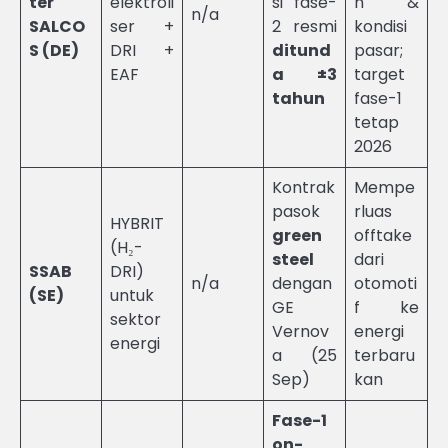
ter
elektroli
si fase-
n &
n/a
SALCO
ser +
2 resmi
kondisi
S (DE)
DRI +
ditund
pasar;
EAF
a ±3
target
tahun
fase-1
tetap
2026
Kontrak
Mempe
pasok
rluas
HYBRIT
green
offtake
(H₂-
steel
dari
SSAB
DRI)
n/a
dengan
otomoti
(SE)
untuk
GE
f ke
sektor
Vernov
energi
energi
a (25
terbaru
Sep)
kan
Fase-1
on-