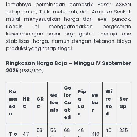
lemahnya permintaan domestik. Pasar ASEAN
tetap datar, Turki melemah, dan Amerika Serikat
mulai menyesuaikan harga dari level puncak.
Kondisi ini menggambarkan pergeseran
keseimbangan pasar baja global menuju fase
stabilisasi harga, namun dengan tekanan biaya
produksi yang tetap tinggi.
Ringkasan Harga Baja – Minggu IV September
2025
(USD/ton)
Co
Ka
Pip
Wi
Ga
lor
Re
wa
HR
CR
a
re
Scr
lva
Co
ba
sa
C
C
La
Ro
ap
nis
at
r
n
s
d
ed
53
56
68
48
46
335
Tio
47
410