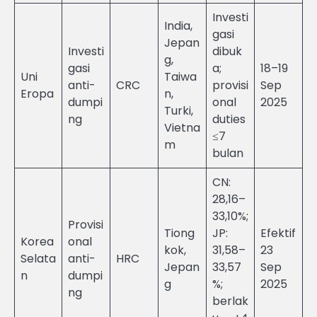
Investi
India,
gasi
Jepan
Investi
dibuk
g,
gasi
a;
18–19
Uni
Taiwa
anti-
CRC
provisi
Sep
Eropa
n,
dumpi
onal
2025
Turki,
ng
duties
Vietna
≤7
m
bulan
CN:
28,16–
33,10%;
Provisi
Tiong
JP:
Efektif
Korea
onal
kok,
31,58–
23
Selata
anti-
HRC
Jepan
33,57
Sep
n
dumpi
g
%;
2025
ng
berlak