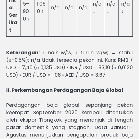
rik
5–
1.05
n/a
n/a
n/a
a
n/a
n/a
n/a
90
0 ↑
↓
↓
↓
Ser
0 ↓
ika
t
Keterangan:
↑ naik w/w; ↓ turun w/w; → stabil
(≤±0,5%); n/a tidak tersedia pekan ini. Kurs: RMB /
USD = 7,40 (≈ 0,135 USD) • INR / USD = 83,10 (≈ 0,0120
USD) • EUR / USD = 1,08 • AED / USD = 3,67
II. Perkembangan Perdagangan Baja Global
Perdagangan baja global sepanjang pekan
keempat September 2025 kembali ditentukan
oleh ekspor Tiongkok yang menanjak di tengah
pasar domestik yang stagnan. Data Januari–
Agustus menunjukkan pengapalan produk baja