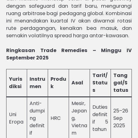
dengan safeguard dan tarif baru, mengurangi
ruang arbitrase bagi pedagang global. Kombinasi
ini menandakan kuartal IV akan diwarnai rotasi
rute perdagangan, kenaikan bea masuk, dan
semakin volatilnya spread harga antar-kawasan.
Ringkasan Trade Remedies – Minggu IV
September 2025
Tarif/
Tang
Yuris
Instru
Produ
Asal
Statu
gal/S
diksi
men
k
s
tatus
Anti-
Mesir,
Duties
dumpi
Jepan
25–26
Uni
definit
ng
HRC
g,
Sep
Eropa
if 5
definit
Vietna
2025
tahun
if
m