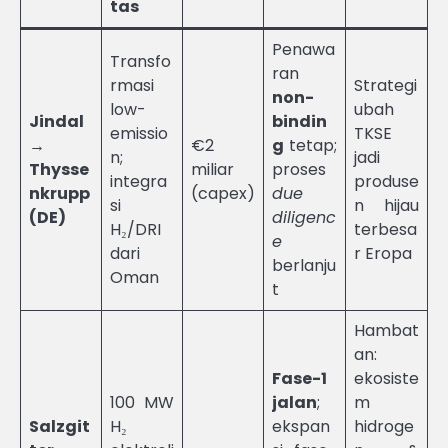
tas
Penawa
Transfo
ran
rmasi
Strategi
non-
low-
ubah
Jindal
bindin
emissio
TKSE
→
€2
g
tetap;
n;
jadi
Thysse
miliar
proses
integra
produse
nkrupp
(capex)
due
si
n hijau
(DE)
diligenc
H₂/DRI
terbesa
e
dari
r Eropa
berlanju
Oman
t
Hambat
an:
Fase-1
ekosiste
100 MW
jalan
;
m
Salzgit
H₂
ekspan
hidroge