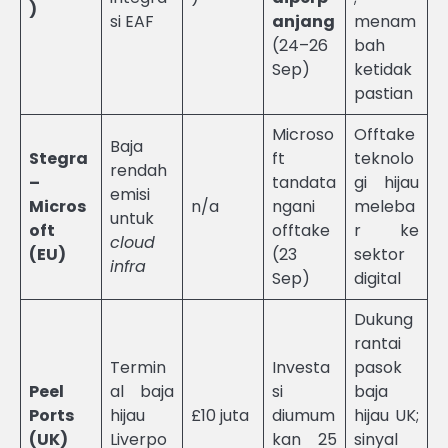
)
si EAF
anjang
menam
(24–26
bah
Sep)
ketidak
pastian
Microso
Offtake
Baja
Stegra
ft
teknolo
rendah
–
tandata
gi hijau
emisi
Micros
n/a
ngani
meleba
untuk
oft
offtake
r ke
cloud
(EU)
(23
sektor
infra
Sep)
digital
Dukung
rantai
Termin
Investa
pasok
Peel
al baja
si
baja
Ports
hijau
£10 juta
diumum
hijau UK;
(UK)
Liverpo
kan 25
sinyal