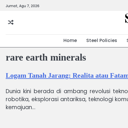
Skip
Jumat, Agu 7, 2026
to
content
Home
Steel Policies
rare earth minerals
Logam Tanah Jarang: Realita atau Fata
Dunia kini berada di ambang revolusi teknol
robotika, eksplorasi antariksa, teknologi ko
kemajuan…