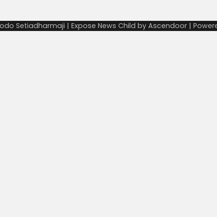
odo Setiadharmaji | Expose News Child by
Ascendoor
| Power