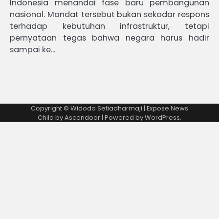
Indonesia menandai fase baru pembangunan
nasional. Mandat tersebut bukan sekadar respons
terhadap kebutuhan infrastruktur, tetapi
pernyataan tegas bahwa negara harus hadir
sampai ke…
Copyright © Widodo Setiadharmaji | Expose News
Child by
Ascendoor
| Powered by
WordPress
.